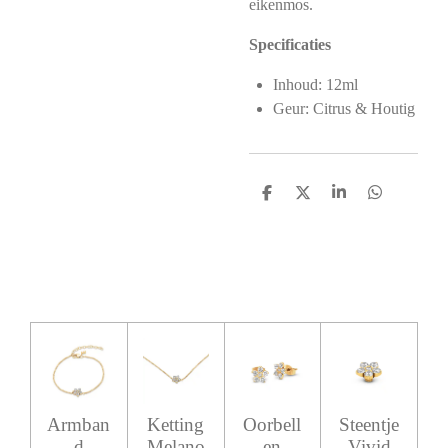
eikenmos.
Specificaties
Inhoud: 12ml
Geur: Citrus & Houtig
D
D
S
D
e
e
h
e
l
e
a
l
e
l
r
e
n
e
n
Armban
Ketting
Oorbell
Steentje
d
Melano
en
Vivid