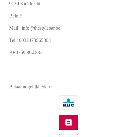
9130 Kieldrecht
België
Mail :
info@thestylebar.be
Tel : 0032473565863
BE0759.894.832
Betaalmogelijkheden :