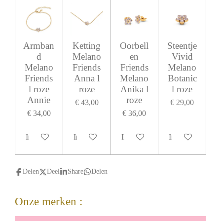
Armban
Ketting
Oorbell
Steentje
d
Melano
en
Vivid
Melano
Friends
Friends
Melano
Friends
Anna l
Melano
Botanic
l roze
roze
Anika l
l roze
Annie
roze
€ 43,00
€ 29,00
€ 34,00
€ 36,00
In winkelwagen
In winkelwagen
In winkelwagen
In winkelwagen
Delen
Deel
Share
Delen
Onze merken :