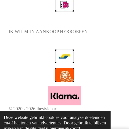
IK WIL MIJN AANKOOP HERROEPEN
© 2020 - 2026 thestylebar
Powered by
JouwWeb
Deze website gebruikt cookies voor analyse-doeleinden
en/of het tonen van advertenties. Door gebruik te blijven
maken van de site gaat u hiermee akkoord.