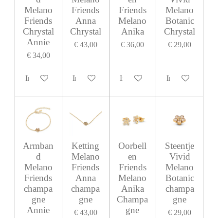
Melano
Friends
Friends
Melano
Friends
Anna
Melano
Botanic
Chrystal
Chrystal
Anika
Chrystal
Annie
€ 43,00
€ 36,00
€ 29,00
€ 34,00
In winkelwagen
In winkelwagen
In winkelwagen
In winkelwagen
Armban
Ketting
Oorbell
Steentje
d
Melano
en
Vivid
Melano
Friends
Friends
Melano
Friends
Anna
Melano
Botanic
champa
champa
Anika
champa
gne
gne
Champa
gne
Annie
gne
€ 43,00
€ 29,00