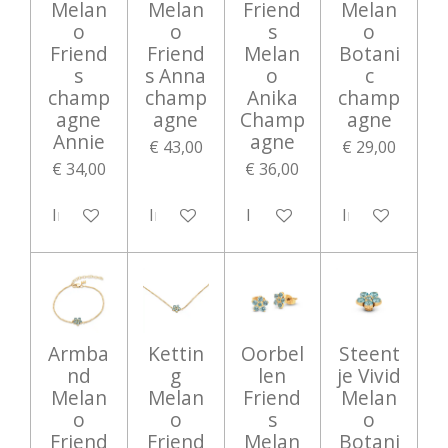
Melan
Melan
Friend
Melan
o
o
s
o
Friend
Friend
Melan
Botani
s
s Anna
o
c
champ
champ
Anika
champ
agne
agne
Champ
agne
Annie
agne
€ 43,00
€ 29,00
€ 34,00
€ 36,00
In winkelwagen
In winkelwagen
In winkelwagen
In winkelwag
Armba
Kettin
Oorbel
Steent
nd
g
len
je Vivid
Melan
Melan
Friend
Melan
o
o
s
o
Friend
Friend
Melan
Botani