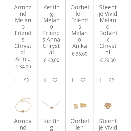
Armba
Kettin
Oorbel
Steent
nd
g
len
je Vivid
Melan
Melan
Friend
Melan
o
o
s
o
Friend
Friend
Melan
Botani
s
s Anna
o
c
Chryst
Chryst
Anika
Chryst
al
al
al
€ 36,00
Annie
€ 43,00
€ 29,00
€ 34,00
In winkelwagen
In winkelwagen
In winkelwagen
In winkelwag
Armba
Kettin
Oorbel
Steent
nd
g
len
je Vivid