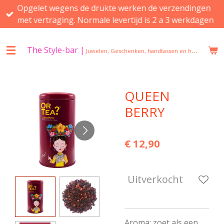
Opgelet wegens de drukte werken de verzendingen
Ga
met vertraging. Normale levertijd is 2 a 3 werkdagen
direct
naar
de
The
Style-bar
|
Juwelen, Geschenken, handtassen en huisgeuren in Beveren
hoofdinhoud
QUEEN
BERRY
€ 12,90
Uitverkocht
Aroma: zoet als een