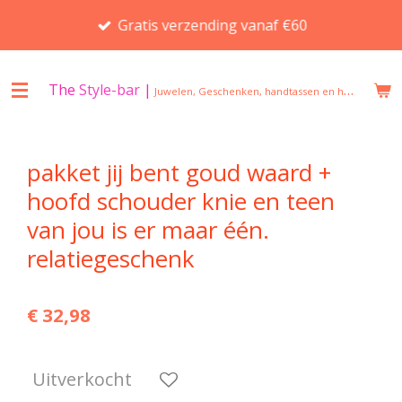
Ga
Gratis verzending vanaf €60
direct
naar
de
The
Style-bar
|
Juwelen, Geschenken, handtassen en huisgeuren in Beveren
hoofdinhoud
pakket jij bent goud waard +
hoofd schouder knie en teen
van jou is er maar één.
relatiegeschenk
€ 32,98
Uitverkocht