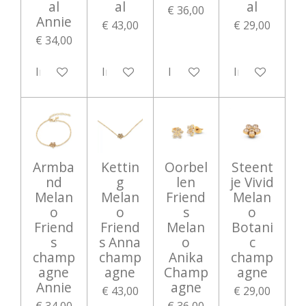
al
al
al
€ 36,00
Annie
€ 43,00
€ 29,00
€ 34,00
In winkelwagen
In winkelwagen
In winkelwagen
In winkelwag
Armba
Kettin
Oorbel
Steent
nd
g
len
je Vivid
Melan
Melan
Friend
Melan
o
o
s
o
Friend
Friend
Melan
Botani
s
s Anna
o
c
champ
champ
Anika
champ
agne
agne
Champ
agne
Annie
agne
€ 43,00
€ 29,00
€ 34,00
€ 36,00