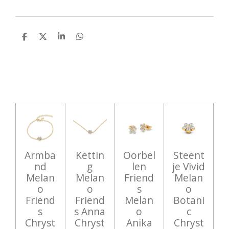
D
D
S
D
e
e
h
e
l
e
a
l
e
l
r
e
n
e
n
Armba
Kettin
Oorbel
Steent
nd
g
len
je Vivid
Melan
Melan
Friend
Melan
o
o
s
o
Friend
Friend
Melan
Botani
s
s Anna
o
c
Chryst
Chryst
Anika
Chryst