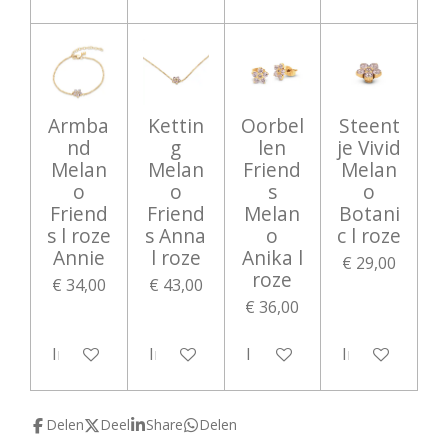
Armba
Kettin
Oorbel
Steent
nd
g
len
je Vivid
Melan
Melan
Friend
Melan
o
o
s
o
Friend
Friend
Melan
Botani
s l roze
s Anna
o
c l roze
Annie
l roze
Anika l
€ 29,00
roze
€ 34,00
€ 43,00
€ 36,00
In winkelwagen
In winkelwagen
In winkelwagen
In winkelwag
Delen
Deel
Share
Delen