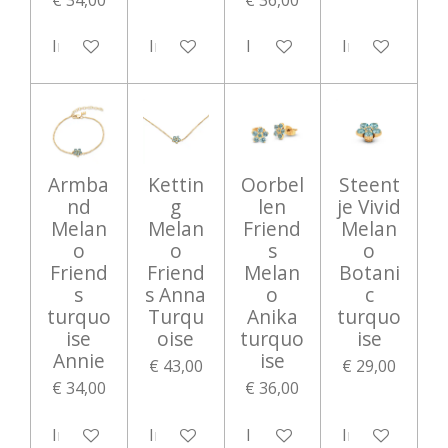
In winkelwagen
In winkelwagen
In winkelwagen
In winkelwag
Armba
Kettin
Oorbel
Steent
nd
g
len
je Vivid
Melan
Melan
Friend
Melan
o
o
s
o
Friend
Friend
Melan
Botani
s
s Anna
o
c
turquo
Turqu
Anika
turquo
ise
oise
turquo
ise
Annie
ise
€ 43,00
€ 29,00
€ 34,00
€ 36,00
In winkelwagen
In winkelwagen
In winkelwagen
In winkelwag