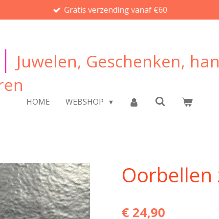
Gratis verzending vanaf €60
|
Juwelen, Geschenken, ha
ren
HOME
WEBSHOP
Oorbellen 
€ 24,90