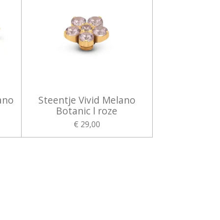
ano
Steentje Vivid Melano
Botanic l roze
€ 29,00