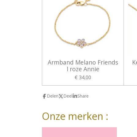
Armband Melano Friends
K
l roze Annie
€ 34,00
Delen
Deel
Share
Onze merken :