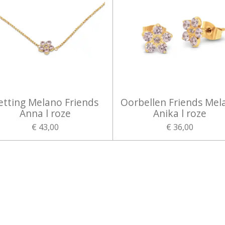
etting Melano Friends
Oorbellen Friends Mel
Anna l roze
Anika l roze
€ 43,00
€ 36,00