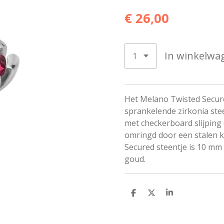
€ 26,00
In winkelwa
Het Melano Twisted Secure
sprankelende zirkonia stee
met checkerboard slijpin
omringd door een stalen k
Secured steentje is 10 mm 
goud.
D
D
S
e
e
h
l
e
a
e
l
r