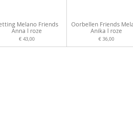
etting Melano Friends
Oorbellen Friends Mel
Anna l roze
Anika l roze
€ 43,00
€ 36,00