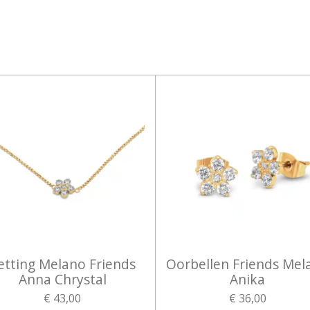
n
e
etting Melano Friends
Oorbellen Friends Mel
Anna Chrystal
Anika
€ 43,00
€ 36,00