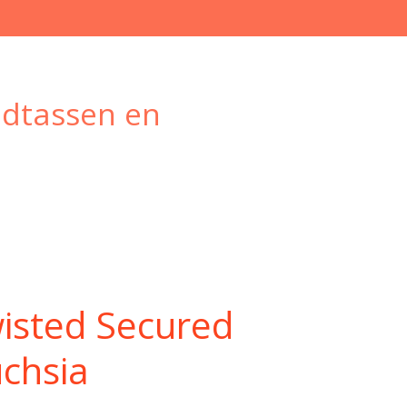
ndtassen en
isted Secured
uchsia