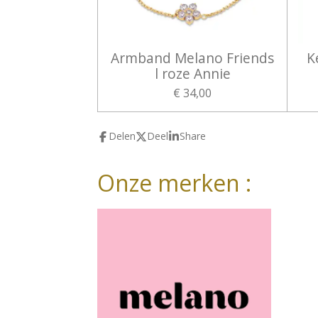
Armband Melano Friends
K
l roze Annie
€ 34,00
Delen
Deel
Share
Onze merken :