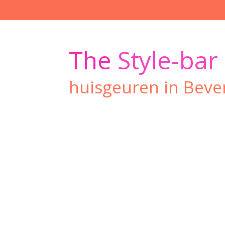
Ga
direct
naar
de
The
Style-bar
hoofdinhoud
huisgeuren in Beve