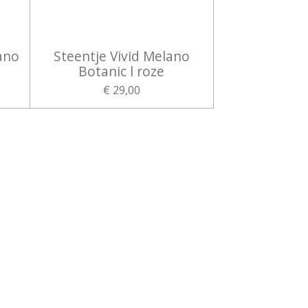
ano
Steentje Vivid Melano
Botanic l roze
€ 29,00