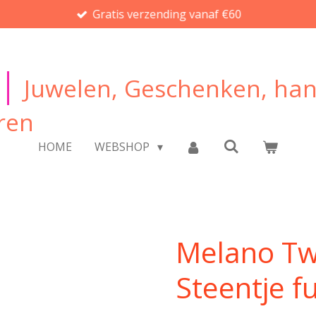
Gratis verzending vanaf €60
|
Juwelen, Geschenken, ha
ren
HOME
WEBSHOP
Melano Tw
Steentje f