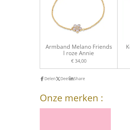
Armband Melano Friends
K
l roze Annie
€ 34,00
Delen
Deel
Share
Onze merken :