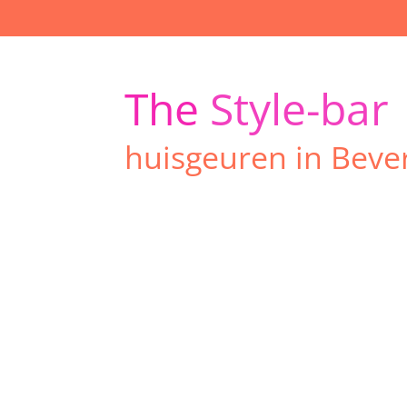
Ga
direct
naar
de
The
Style-bar
hoofdinhoud
huisgeuren in Beve