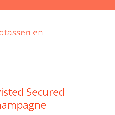
dtassen en
isted Secured
champagne