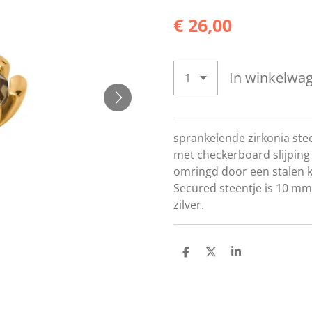
€ 26,00
In winkelwa
sprankelende zirkonia stee
met checkerboard slijpin
omringd door een stalen k
Secured steentje is 10 mm 
zilver.
D
D
S
e
e
h
l
e
a
e
l
r
n
e