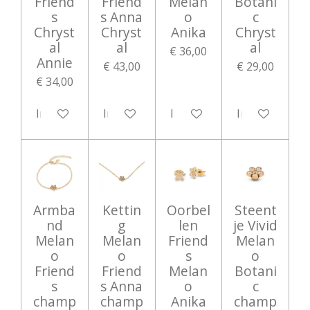
Friend
Friend
Melan
Botani
s
s Anna
o
c
Chryst
Chryst
Anika
Chryst
al
al
al
€ 36,00
Annie
€ 43,00
€ 29,00
€ 34,00
In winkelwagen
In winkelwagen
In winkelwagen
In winkelwag
Armba
Kettin
Oorbel
Steent
nd
g
len
je Vivid
Melan
Melan
Friend
Melan
o
o
s
o
Friend
Friend
Melan
Botani
s
s Anna
o
c
champ
champ
Anika
champ