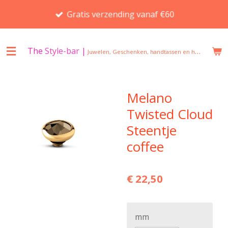
Ga
Gratis verzending vanaf €60
direct
naar
de
The
Style-bar
|
Juwelen, Geschenken, handtassen en huisgeuren in Beveren
hoofdinhoud
Melano
Twisted Cloud
Steentje
coffee
€ 22,50
mm