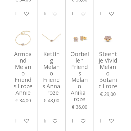
In winkelwagen
In winkelwagen
In winkelwagen
In winkelwag
Armba
Kettin
Oorbel
Steent
nd
g
len
je Vivid
Melan
Melan
Friend
Melan
o
o
s
o
Friend
Friend
Melan
Botani
s l roze
s Anna
o
c l roze
Annie
l roze
Anika l
€ 29,00
roze
€ 34,00
€ 43,00
€ 36,00
In winkelwagen
In winkelwagen
In winkelwagen
In winkelwag