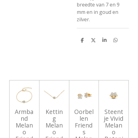
breedte van 7 en 9
mm en in goud en
zilver.
D
D
S
D
e
e
h
e
l
e
a
l
e
l
r
e
n
e
n
Armba
Kettin
Oorbel
Steent
nd
g
len
je Vivid
Melan
Melan
Friend
Melan
o
o
s
o