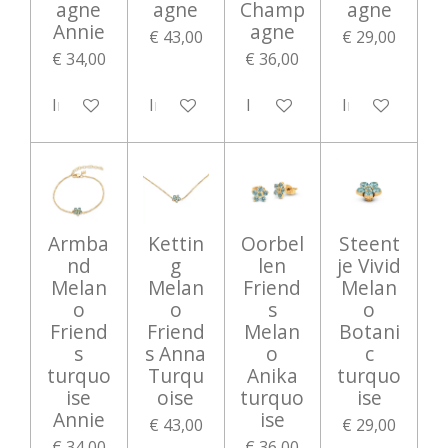
agne
agne
Champ
agne
Annie
agne
€ 43,00
€ 29,00
€ 34,00
€ 36,00
In winkelwagen
In winkelwagen
In winkelwagen
In winkelwag
Armba
Kettin
Oorbel
Steent
nd
g
len
je Vivid
Melan
Melan
Friend
Melan
o
o
s
o
Friend
Friend
Melan
Botani
s
s Anna
o
c
turquo
Turqu
Anika
turquo
ise
oise
turquo
ise
Annie
ise
€ 43,00
€ 29,00
€ 34,00
€ 36,00