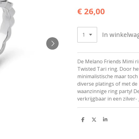
€ 26,00
In winkelwa
De Melano Friends Mimi ri
Twisted Tari ring. Door he
minimalistische maar toch 
diverse platings of met de
waanzinnige ring party! De
verkrijgbaar in een zilver-
D
D
S
e
e
h
l
e
a
e
l
r