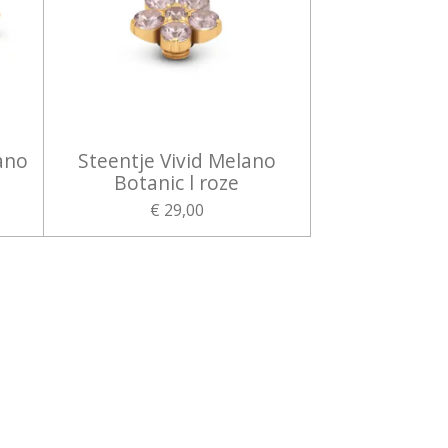
ano
Steentje Vivid Melano
Botanic l roze
€ 29,00