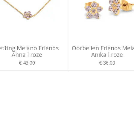
etting Melano Friends
Oorbellen Friends Mel
Anna l roze
Anika l roze
€ 43,00
€ 36,00