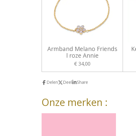
Armband Melano Friends
K
l roze Annie
€ 34,00
Delen
Deel
Share
Onze merken :