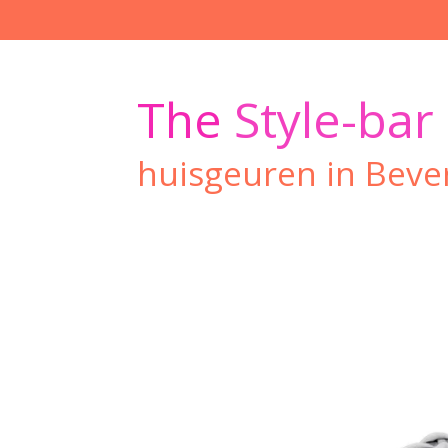
Ga
direct
naar
de
The
Style-bar
hoofdinhoud
huisgeuren in Beve