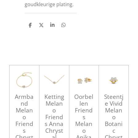
goudkleurige plating.
D
D
S
D
e
e
h
e
l
e
a
l
e
l
r
e
n
e
n
Armba
Ketting
Oorbel
Steentj
nd
Melan
len
e Vivid
Melan
o
Friend
Melan
o
Friend
s
o
Friend
s Anna
Melan
Botani
s
Chryst
o
c
Chryst
al
Anika
Chryst