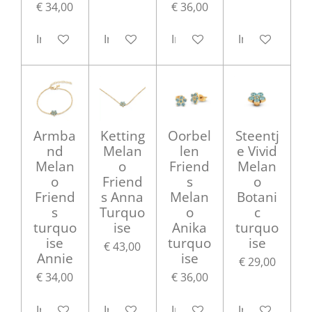
€ 34,00
€ 36,00
In winkelwagen
In winkelwagen
In winkelwagen
In winkelwag
Armba
Ketting
Oorbel
Steentj
nd
Melan
len
e Vivid
Melan
o
Friend
Melan
o
Friend
s
o
Friend
s Anna
Melan
Botani
s
Turquo
o
c
turquo
ise
Anika
turquo
ise
turquo
ise
€ 43,00
Annie
ise
€ 29,00
€ 34,00
€ 36,00
In winkelwagen
In winkelwagen
In winkelwagen
In winkelwag