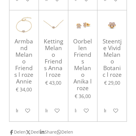
Armba
Ketting
Oorbel
Steentj
nd
Melan
len
e Vivid
Melan
o
Friend
Melan
o
Friend
s
o
Friend
s Anna
Melan
Botani
s l roze
l roze
o
c l roze
Annie
Anika l
€ 43,00
€ 29,00
roze
€ 34,00
€ 36,00
In winkelwagen
In winkelwagen
In winkelwagen
In winkelwag
Delen
Deel
Share
Delen