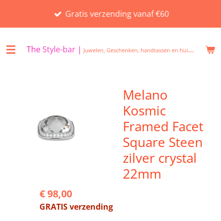
Ga
Gratis verzending vanaf €60
direct
naar
de
The
Style-bar
|
Juwelen, Geschenken, handtassen en huisgeuren in Beveren
hoofdinhoud
Melano
Kosmic
Framed Facet
Square Steen
zilver crystal
22mm
€ 98,00
GRATIS verzending