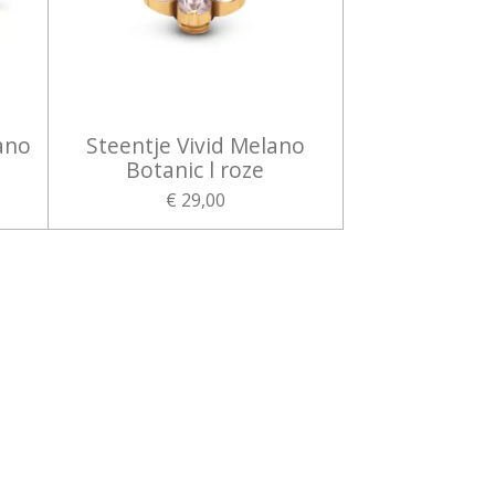
ano
Steentje Vivid Melano
Botanic l roze
€ 29,00