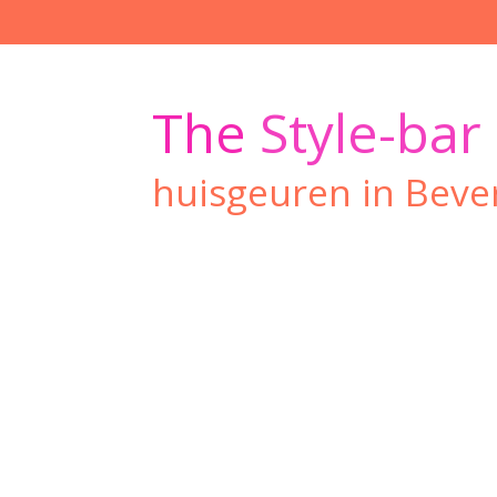
Ga
direct
naar
de
The
Style-bar
hoofdinhoud
huisgeuren in Beve