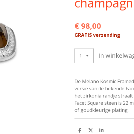
champag
€ 98,00
GRATIS verzending
In winkelwa
De Melano Kosmic Framed F
versie van de bekende Fac
het zirkonia randje straal
Facet Square steen is 22 m
of goudkleurige plating.
D
D
S