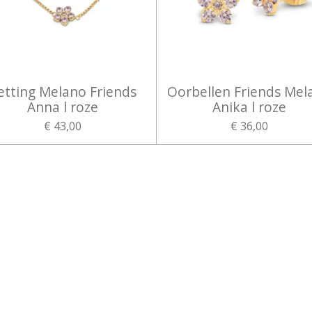
etting Melano Friends
Oorbellen Friends Mel
Anna l roze
Anika l roze
€ 43,00
€ 36,00