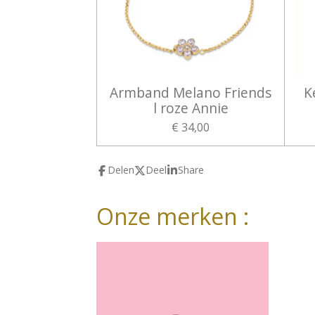
Armband Melano Friends
K
l roze Annie
€ 34,00
Delen
Deel
Share
Onze merken :