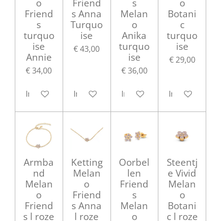
o
Friend
s
o
Friend
s Anna
Melan
Botani
s
Turquo
o
c
turquo
ise
Anika
turquo
ise
turquo
ise
€ 43,00
Annie
ise
€ 29,00
€ 34,00
€ 36,00
In winkelwagen
In winkelwagen
In winkelwagen
In winkelwag
Armba
Ketting
Oorbel
Steentj
nd
Melan
len
e Vivid
Melan
o
Friend
Melan
o
Friend
s
o
Friend
s Anna
Melan
Botani
s l roze
l roze
o
c l roze