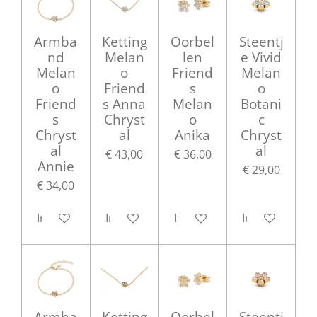
Armba
Ketting
Oorbel
Steentj
nd
Melan
len
e Vivid
Melan
o
Friend
Melan
o
Friend
s
o
Friend
s Anna
Melan
Botani
s
Chryst
o
c
Chryst
al
Anika
Chryst
al
al
€ 43,00
€ 36,00
Annie
€ 29,00
€ 34,00
In winkelwagen
In winkelwagen
In winkelwagen
In winkelwag
Armba
Ketting
Oorbel
Steentj