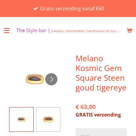
Ga
Gratis verzending vanaf €60
direct
naar
de
The
Style-bar
|
Juwelen, Geschenken, handtassen en huisgeuren in Beveren
hoofdinhoud
Melano
Kosmic Gem
Square Steen
goud tigereye
€ 63,00
GRATIS verzending