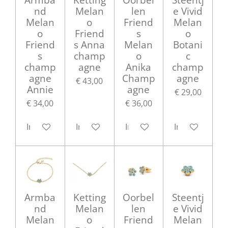
nd
Melan
len
e Vivid
Melan
o
Friend
Melan
o
Friend
s
o
Friend
s Anna
Melan
Botani
s
champ
o
c
champ
agne
Anika
champ
agne
Champ
agne
€ 43,00
Annie
agne
€ 29,00
€ 34,00
€ 36,00
In winkelwagen
In winkelwagen
In winkelwagen
In winkelwag
Armba
Ketting
Oorbel
Steentj
nd
Melan
len
e Vivid
Melan
o
Friend
Melan