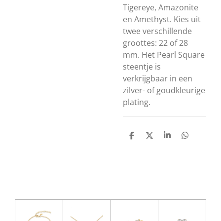
Tigereye, Amazonite
en Amethyst. Kies uit
twee verschillende
groottes: 22 of 28
mm. Het Pearl Square
steentje is
verkrijgbaar in een
zilver- of goudkleurige
plating.
D
D
S
D
e
e
h
e
l
e
a
l
e
l
r
e
n
e
n