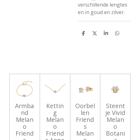
verschillende lengtes
en in goud en zilver.
D
D
S
D
e
e
h
e
l
e
a
l
e
l
r
e
n
e
n
Armba
Kettin
Oorbel
Steent
nd
g
len
je Vivid
Melan
Melan
Friend
Melan
o
o
s
o
Friend
Friend
Melan
Botani