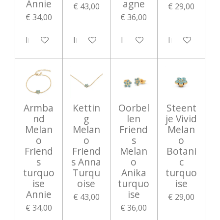
Annie
agne
€ 43,00
€ 29,00
€ 34,00
€ 36,00
In winkelwagen
In winkelwagen
In winkelwagen
In winkelwag
Armba
Kettin
Oorbel
Steent
nd
g
len
je Vivid
Melan
Melan
Friend
Melan
o
o
s
o
Friend
Friend
Melan
Botani
s
s Anna
o
c
turquo
Turqu
Anika
turquo
ise
oise
turquo
ise
Annie
ise
€ 43,00
€ 29,00
€ 34,00
€ 36,00