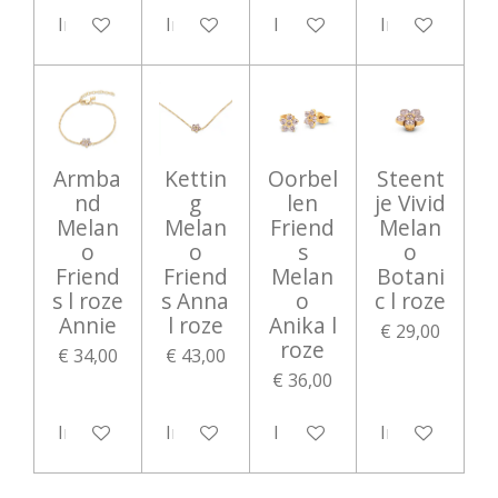
In winkelwagen
In winkelwagen
In winkelwagen
In winkelwag
Armba
Kettin
Oorbel
Steent
nd
g
len
je Vivid
Melan
Melan
Friend
Melan
o
o
s
o
Friend
Friend
Melan
Botani
s l roze
s Anna
o
c l roze
Annie
l roze
Anika l
€ 29,00
roze
€ 34,00
€ 43,00
€ 36,00
In winkelwagen
In winkelwagen
In winkelwagen
In winkelwag