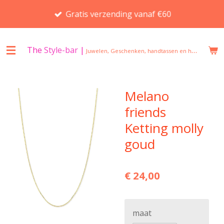
Ga
Gratis verzending vanaf €60
direct
naar
de
The
Style-bar
|
Juwelen, Geschenken, handtassen en huisgeuren in Beveren
hoofdinhoud
Melano
friends
Ketting molly
goud
€ 24,00
maat