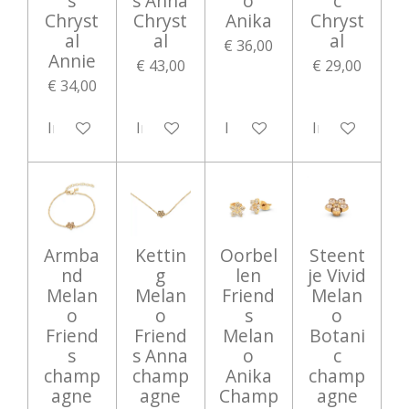
s
s Anna
o
c
Chryst
Chryst
Anika
Chryst
al
al
al
€ 36,00
Annie
€ 43,00
€ 29,00
€ 34,00
In winkelwagen
In winkelwagen
In winkelwagen
In winkelwag
Armba
Kettin
Oorbel
Steent
nd
g
len
je Vivid
Melan
Melan
Friend
Melan
o
o
s
o
Friend
Friend
Melan
Botani
s
s Anna
o
c
champ
champ
Anika
champ
agne
agne
Champ
agne