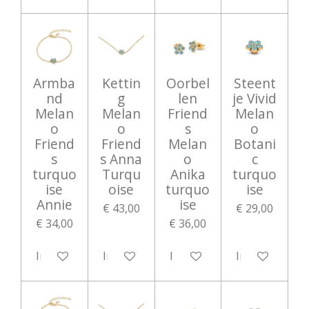
Armba
Kettin
Oorbel
Steent
nd
g
len
je Vivid
Melan
Melan
Friend
Melan
o
o
s
o
Friend
Friend
Melan
Botani
s
s Anna
o
c
turquo
Turqu
Anika
turquo
ise
oise
turquo
ise
Annie
ise
€ 43,00
€ 29,00
€ 34,00
€ 36,00
In winkelwagen
In winkelwagen
In winkelwagen
In winkelwag