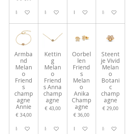
In winkelwagen
In winkelwagen
In winkelwagen
In winkelwag
Armba
Kettin
Oorbel
Steent
nd
g
len
je Vivid
Melan
Melan
Friend
Melan
o
o
s
o
Friend
Friend
Melan
Botani
s
s Anna
o
c
champ
champ
Anika
champ
agne
agne
Champ
agne
Annie
agne
€ 43,00
€ 29,00
€ 34,00
€ 36,00
In winkelwagen
In winkelwagen
In winkelwagen
In winkelwag