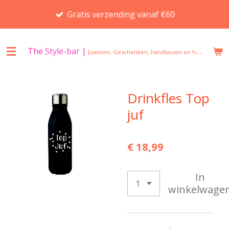
Ga
Gratis verzending vanaf €60
direct
naar
de
The
Style-bar
|
Juwelen, Geschenken, handtassen en huisgeuren in Beveren
hoofdinhoud
Drinkfles Top
juf
€ 18,99
In
winkelwage