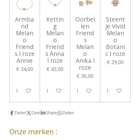
Armba
Kettin
Oorbel
Steent
nd
g
len
je Vivid
Melan
Melan
Friend
Melan
o
o
s
o
Friend
Friend
Melan
Botani
s l roze
s Anna
o
c l roze
Annie
l roze
Anika l
€ 29,00
roze
€ 34,00
€ 43,00
€ 36,00
In winkelwagen
In winkelwagen
In winkelwagen
In winkelwag
Delen
Deel
Share
Delen
Onze merken :