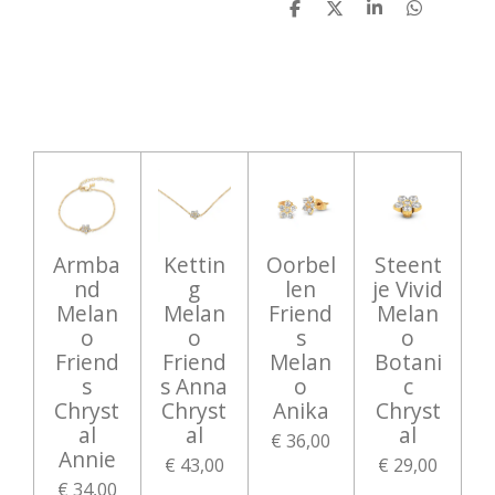
D
D
S
D
e
e
h
e
l
e
a
l
e
l
r
e
n
e
n
Armba
Kettin
Oorbel
Steent
nd
g
len
je Vivid
Melan
Melan
Friend
Melan
o
o
s
o
Friend
Friend
Melan
Botani
s
s Anna
o
c
Chryst
Chryst
Anika
Chryst
al
al
al
€ 36,00
Annie
€ 43,00
€ 29,00
€ 34,00