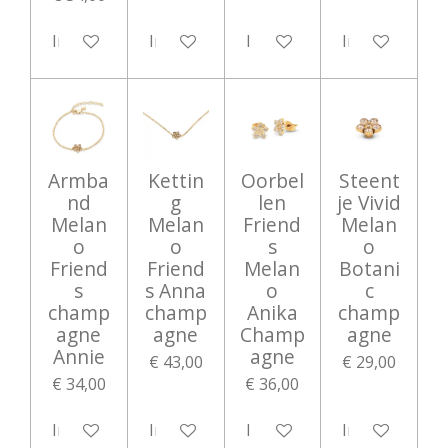
In winkelwagen
In winkelwagen
In winkelwagen
In winkelwag
Armba
Kettin
Oorbel
Steent
nd
g
len
je Vivid
Melan
Melan
Friend
Melan
o
o
s
o
Friend
Friend
Melan
Botani
s
s Anna
o
c
champ
champ
Anika
champ
agne
agne
Champ
agne
Annie
agne
€ 43,00
€ 29,00
€ 34,00
€ 36,00
In winkelwagen
In winkelwagen
In winkelwagen
In winkelwag