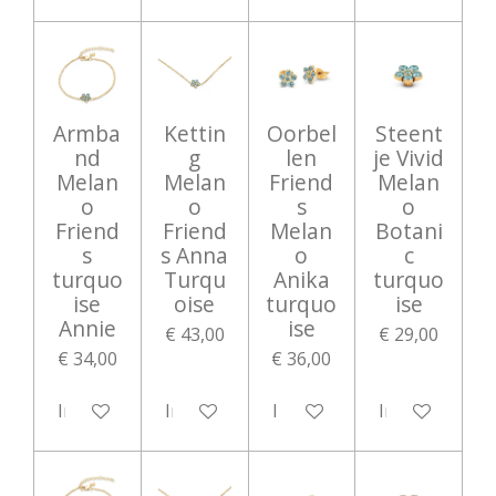
Armba
Kettin
Oorbel
Steent
nd
g
len
je Vivid
Melan
Melan
Friend
Melan
o
o
s
o
Friend
Friend
Melan
Botani
s
s Anna
o
c
turquo
Turqu
Anika
turquo
ise
oise
turquo
ise
Annie
ise
€ 43,00
€ 29,00
€ 34,00
€ 36,00
In winkelwagen
In winkelwagen
In winkelwagen
In winkelwag