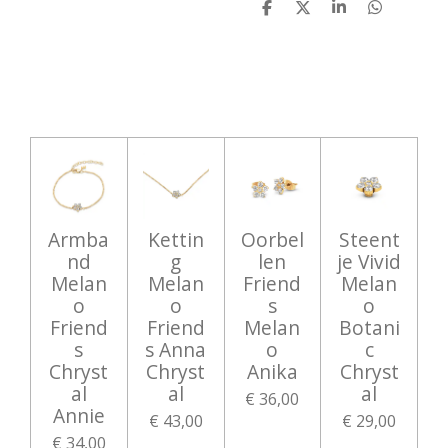
D
D
S
D
e
e
h
e
l
e
a
l
e
l
r
e
n
e
n
Armba
Kettin
Oorbel
Steent
nd
g
len
je Vivid
Melan
Melan
Friend
Melan
o
o
s
o
Friend
Friend
Melan
Botani
s
s Anna
o
c
Chryst
Chryst
Anika
Chryst
al
al
al
€ 36,00
Annie
€ 43,00
€ 29,00
€ 34,00