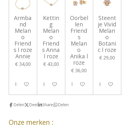
Armba
Kettin
Oorbel
Steent
nd
g
len
je Vivid
Melan
Melan
Friend
Melan
o
o
s
o
Friend
Friend
Melan
Botani
s l roze
s Anna
o
c l roze
Annie
l roze
Anika l
€ 29,00
roze
€ 34,00
€ 43,00
€ 36,00
In winkelwagen
In winkelwagen
In winkelwagen
In winkelwag
Delen
Deel
Share
Delen
Onze merken :