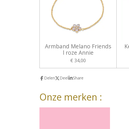
Armband Melano Friends
K
l roze Annie
€ 34,00
Delen
Deel
Share
Onze merken :