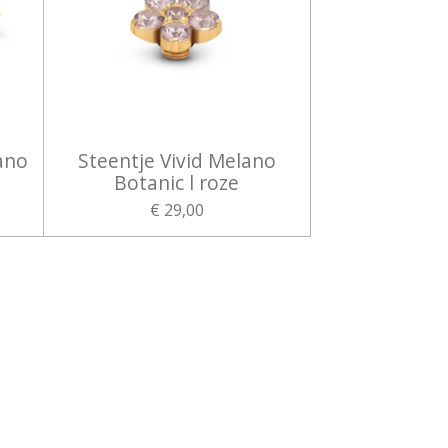
ano
Steentje Vivid Melano
Botanic l roze
€ 29,00