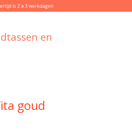
rtijd is 2 a 3 werkdagen
ndtassen en
Vita goud