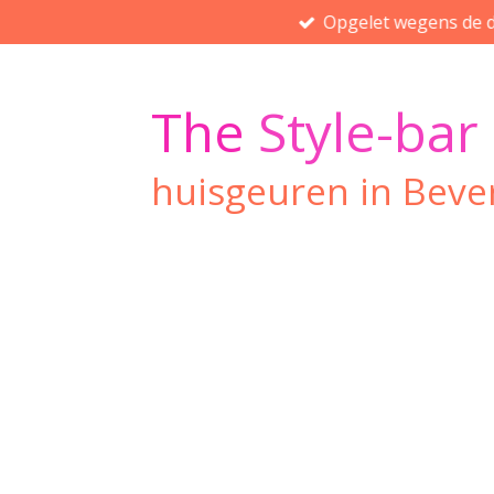
Opgelet wegens de d
Ga
direct
naar
de
The
Style-bar
hoofdinhoud
huisgeuren in Beve