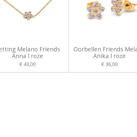
etting Melano Friends
Oorbellen Friends Mel
Anna l roze
Anika l roze
€ 43,00
€ 36,00