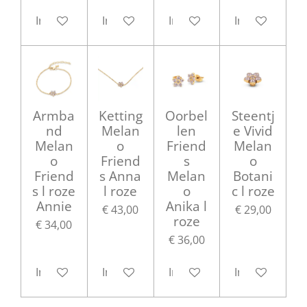
In winkelwagen
In winkelwagen
In winkelwagen
In winkelwag
Armba
Ketting
Oorbel
Steentj
nd
Melan
len
e Vivid
Melan
o
Friend
Melan
o
Friend
s
o
Friend
s Anna
Melan
Botani
s l roze
l roze
o
c l roze
Annie
Anika l
€ 43,00
€ 29,00
roze
€ 34,00
€ 36,00
In winkelwagen
In winkelwagen
In winkelwagen
In winkelwag