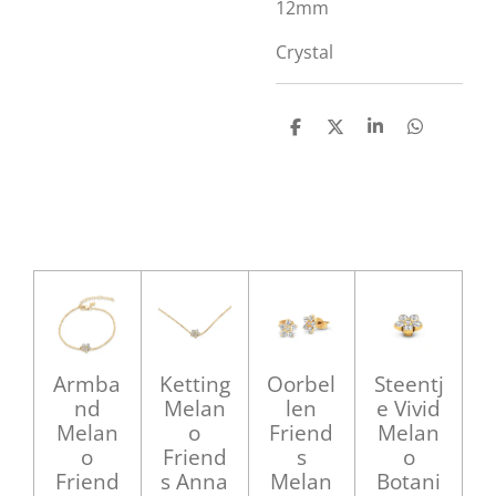
12mm
Crystal
D
D
S
D
e
e
h
e
l
e
a
l
e
l
r
e
n
e
n
Armba
Ketting
Oorbel
Steentj
nd
Melan
len
e Vivid
Melan
o
Friend
Melan
o
Friend
s
o
Friend
s Anna
Melan
Botani