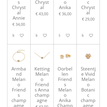
s
Chryst
o
c
Chryst
al
Anika
Chryst
al
al
€ 43,00
€ 36,00
Annie
€ 29,00
€ 34,00
In winkelwagen
In winkelwagen
In winkelwagen
In winkelwag
Armba
Ketting
Oorbel
Steentj
nd
Melan
len
e Vivid
Melan
o
Friend
Melan
o
Friend
s
o
Friend
s Anna
Melan
Botani
s
champ
o
c
champ
agne
Anika
champ
agne
Champ
agne
€ 43,00