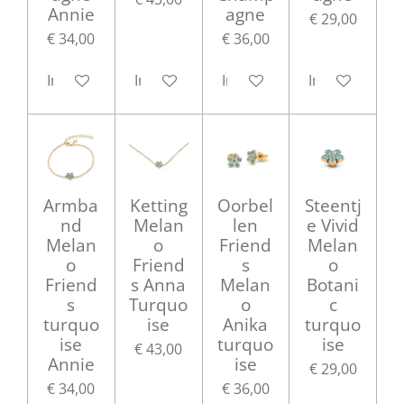
Annie
agne
€ 29,00
€ 34,00
€ 36,00
In winkelwagen
In winkelwagen
In winkelwagen
In winkelwag
Armba
Ketting
Oorbel
Steentj
nd
Melan
len
e Vivid
Melan
o
Friend
Melan
o
Friend
s
o
Friend
s Anna
Melan
Botani
s
Turquo
o
c
turquo
ise
Anika
turquo
ise
turquo
ise
€ 43,00
Annie
ise
€ 29,00
€ 34,00
€ 36,00