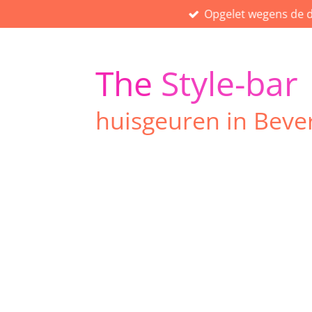
Opgelet wegens de d
Ga
direct
naar
de
The
Style-bar
hoofdinhoud
huisgeuren in Beve