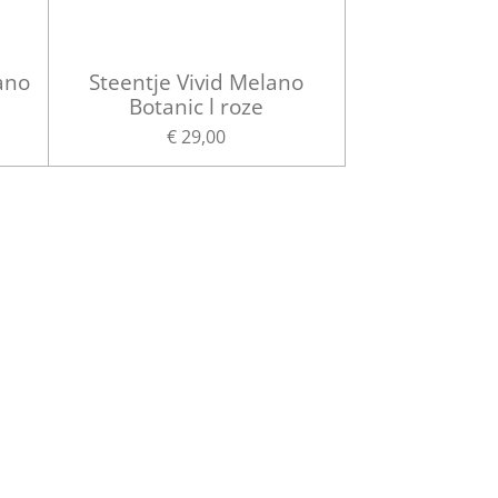
ano
Steentje Vivid Melano
Botanic l roze
€ 29,00