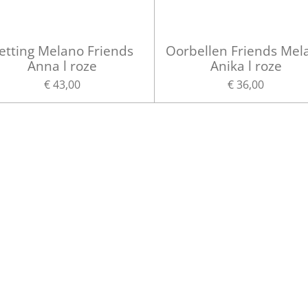
etting Melano Friends
Oorbellen Friends Mel
Anna l roze
Anika l roze
€ 43,00
€ 36,00