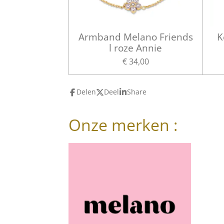
Armband Melano Friends
K
l roze Annie
€ 34,00
Delen
Deel
Share
Onze merken :