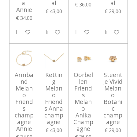
al
al
al
€ 36,00
Annie
€ 43,00
€ 29,00
€ 34,00
In winkelwagen
In winkelwagen
In winkelwagen
In winkelwag
Armba
Kettin
Oorbel
Steent
nd
g
len
je Vivid
Melan
Melan
Friend
Melan
o
o
s
o
Friend
Friend
Melan
Botani
s
s Anna
o
c
champ
champ
Anika
champ
agne
agne
Champ
agne
Annie
agne
€ 43,00
€ 29,00
€ 34,00
€ 36,00