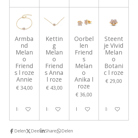
Armba
Kettin
Oorbel
Steent
nd
g
len
je Vivid
Melan
Melan
Friend
Melan
o
o
s
o
Friend
Friend
Melan
Botani
s l roze
s Anna
o
c l roze
Annie
l roze
Anika l
€ 29,00
roze
€ 34,00
€ 43,00
€ 36,00
In winkelwagen
In winkelwagen
In winkelwagen
In winkelwag
Delen
Deel
Share
Delen