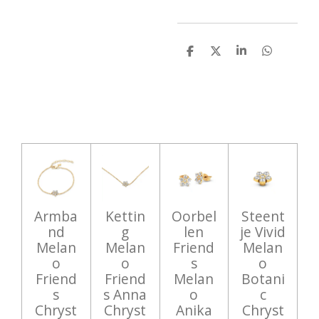
D
D
S
D
e
e
h
e
l
e
a
l
e
l
r
e
n
e
n
Armba
Kettin
Oorbel
Steent
nd
g
len
je Vivid
Melan
Melan
Friend
Melan
o
o
s
o
Friend
Friend
Melan
Botani
s
s Anna
o
c
Chryst
Chryst
Anika
Chryst