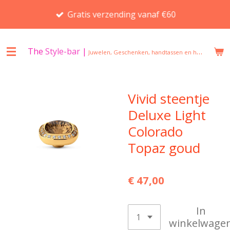
Ga
Gratis verzending vanaf €60
direct
naar
de
The
Style-bar
|
Juwelen, Geschenken, handtassen en huisgeuren in Beveren
hoofdinhoud
Vivid steentje
Deluxe Light
Colorado
Topaz goud
€ 47,00
In
winkelwage