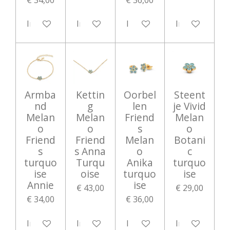
In winkelwagen
In winkelwagen
In winkelwagen
In winkelwag
Armba
Kettin
Oorbel
Steent
nd
g
len
je Vivid
Melan
Melan
Friend
Melan
o
o
s
o
Friend
Friend
Melan
Botani
s
s Anna
o
c
turquo
Turqu
Anika
turquo
ise
oise
turquo
ise
Annie
ise
€ 43,00
€ 29,00
€ 34,00
€ 36,00
In winkelwagen
In winkelwagen
In winkelwagen
In winkelwag