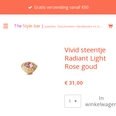
Ga
Gratis verzending vanaf €60
direct
naar
de
The
Style-bar
|
Juwelen, Geschenken, handtassen en huisgeuren in Beveren
hoofdinhoud
Vivid steentje
Radiant Light
Rose goud
€ 31,00
In
winkelwage