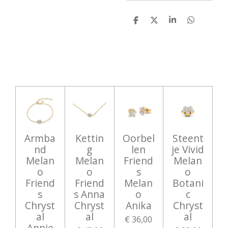
D
D
S
D
e
e
h
e
l
e
a
l
e
l
r
e
n
e
n
Armba
Kettin
Oorbel
Steent
nd
g
len
je Vivid
Melan
Melan
Friend
Melan
o
o
s
o
Friend
Friend
Melan
Botani
s
s Anna
o
c
Chryst
Chryst
Anika
Chryst
al
al
al
€ 36,00
Annie