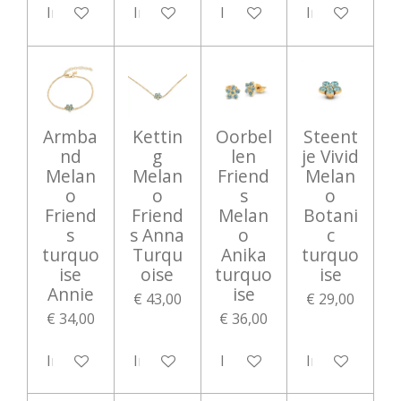
In winkelwagen
In winkelwagen
In winkelwagen
In winkelwag
Armba
Kettin
Oorbel
Steent
nd
g
len
je Vivid
Melan
Melan
Friend
Melan
o
o
s
o
Friend
Friend
Melan
Botani
s
s Anna
o
c
turquo
Turqu
Anika
turquo
ise
oise
turquo
ise
Annie
ise
€ 43,00
€ 29,00
€ 34,00
€ 36,00
In winkelwagen
In winkelwagen
In winkelwagen
In winkelwag