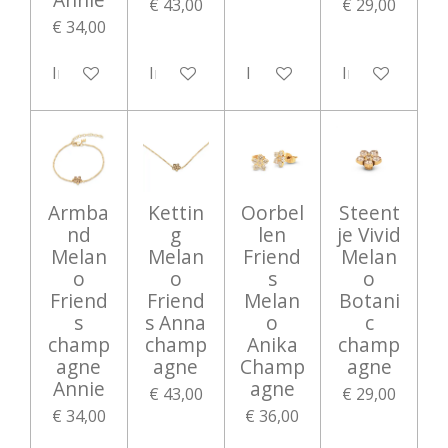
€ 43,00
€ 29,00
€ 34,00
In winkelwagen
In winkelwagen
In winkelwagen
In winkelwag
Armba
Kettin
Oorbel
Steent
nd
g
len
je Vivid
Melan
Melan
Friend
Melan
o
o
s
o
Friend
Friend
Melan
Botani
s
s Anna
o
c
champ
champ
Anika
champ
agne
agne
Champ
agne
Annie
agne
€ 43,00
€ 29,00
€ 34,00
€ 36,00