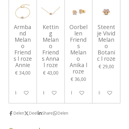
Armba
Kettin
Oorbel
Steent
nd
g
len
je Vivid
Melan
Melan
Friend
Melan
o
o
s
o
Friend
Friend
Melan
Botani
s l roze
s Anna
o
c l roze
Annie
l roze
Anika l
€ 29,00
roze
€ 34,00
€ 43,00
€ 36,00
In winkelwagen
In winkelwagen
In winkelwagen
In winkelwag
Delen
Deel
Share
Delen