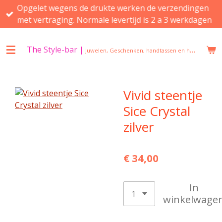
Opgelet wegens de drukte werken de verzendingen
Ga
met vertraging. Normale levertijd is 2 a 3 werkdagen
direct
naar
de
The
Style-bar
|
Juwelen, Geschenken, handtassen en huisgeuren in Beveren
hoofdinhoud
Vivid steentje
Sice Crystal
zilver
€ 34,00
In
winkelwage