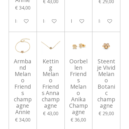
€ 43,00
€ 29,00
€ 34,00
In winkelwagen
In winkelwagen
In winkelwagen
In winkelwag
Armba
Kettin
Oorbel
Steent
nd
g
len
je Vivid
Melan
Melan
Friend
Melan
o
o
s
o
Friend
Friend
Melan
Botani
s
s Anna
o
c
champ
champ
Anika
champ
agne
agne
Champ
agne
Annie
agne
€ 43,00
€ 29,00
€ 34,00
€ 36,00