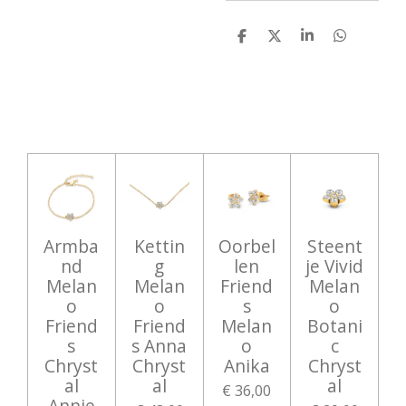
D
D
S
D
e
e
h
e
l
e
a
l
e
l
r
e
n
e
n
Armba
Kettin
Oorbel
Steent
nd
g
len
je Vivid
Melan
Melan
Friend
Melan
o
o
s
o
Friend
Friend
Melan
Botani
s
s Anna
o
c
Chryst
Chryst
Anika
Chryst
al
al
al
€ 36,00
Annie