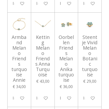
In winkelwagen
In winkelwagen
In winkelwagen
In winkelwag
Armba
Kettin
Oorbel
Steent
nd
g
len
je Vivid
Melan
Melan
Friend
Melan
o
o
s
o
Friend
Friend
Melan
Botani
s
s Anna
o
c
turquo
Turqu
Anika
turquo
ise
oise
turquo
ise
Annie
ise
€ 43,00
€ 29,00
€ 34,00
€ 36,00
In winkelwagen
In winkelwagen
In winkelwagen
In winkelwag