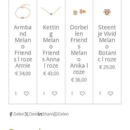
Armba
Kettin
Oorbel
Steent
nd
g
len
je Vivid
Melan
Melan
Friend
Melan
o
o
s
o
Friend
Friend
Melan
Botani
s l roze
s Anna
o
c l roze
Annie
l roze
Anika l
€ 29,00
roze
€ 34,00
€ 43,00
€ 36,00
In winkelwagen
In winkelwagen
In winkelwagen
In winkelwag
Delen
Deel
Share
Delen