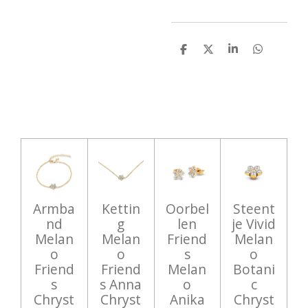
D
D
S
D
e
e
h
e
l
e
a
l
e
l
r
e
n
e
n
Armba
Kettin
Oorbel
Steent
nd
g
len
je Vivid
Melan
Melan
Friend
Melan
o
o
s
o
Friend
Friend
Melan
Botani
s
s Anna
o
c
Chryst
Chryst
Anika
Chryst