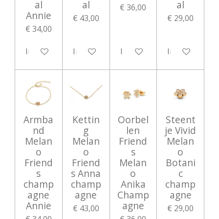
al
al
al
€ 36,00
Annie
€ 43,00
€ 29,00
€ 34,00
In winkelwagen
In winkelwagen
In winkelwagen
In winkelwag
Armba
Kettin
Oorbel
Steent
nd
g
len
je Vivid
Melan
Melan
Friend
Melan
o
o
s
o
Friend
Friend
Melan
Botani
s
s Anna
o
c
champ
champ
Anika
champ
agne
agne
Champ
agne
Annie
agne
€ 43,00
€ 29,00
€ 34,00
€ 36,00