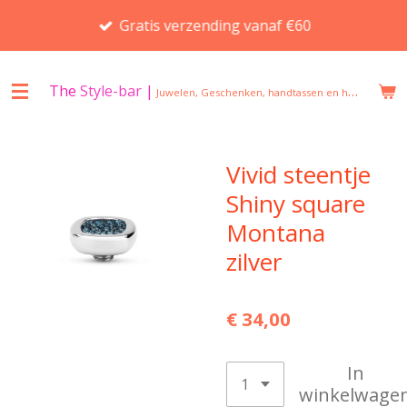
Ga
Gratis verzending vanaf €60
direct
naar
de
The
Style-bar
|
Juwelen, Geschenken, handtassen en huisgeuren in Beveren
hoofdinhoud
Vivid steentje
Shiny square
Montana
zilver
€ 34,00
In
winkelwage