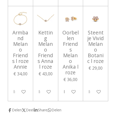
Armba
Kettin
Oorbel
Steent
nd
g
len
je Vivid
Melan
Melan
Friend
Melan
o
o
s
o
Friend
Friend
Melan
Botani
s l roze
s Anna
o
c l roze
Annie
l roze
Anika l
€ 29,00
roze
€ 34,00
€ 43,00
€ 36,00
In winkelwagen
In winkelwagen
In winkelwagen
In winkelwag
Delen
Deel
Share
Delen