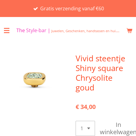
Ga
Gratis verzending vanaf €60
direct
naar
de
The
Style-bar
|
Juwelen, Geschenken, handtassen en huisgeuren in Beveren
hoofdinhoud
Vivid steentje
Shiny square
Chrysolite
goud
€ 34,00
In
winkelwage