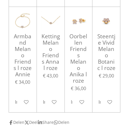
Armba
Ketting
Oorbel
Steentj
nd
Melan
len
e Vivid
Melan
o
Friend
Melan
o
Friend
s
o
Friend
s Anna
Melan
Botani
s l roze
l roze
o
c l roze
Annie
Anika l
€ 43,00
€ 29,00
roze
€ 34,00
€ 36,00
In winkelwagen
In winkelwagen
In winkelwagen
In winkelwag
Delen
Deel
Share
Delen