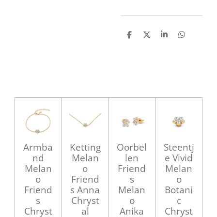
D
D
S
D
e
e
h
e
l
e
a
l
e
l
r
e
n
e
n
Armba
Ketting
Oorbel
Steentj
nd
Melan
len
e Vivid
Melan
o
Friend
Melan
o
Friend
s
o
Friend
s Anna
Melan
Botani
s
Chryst
o
c
Chryst
al
Anika
Chryst