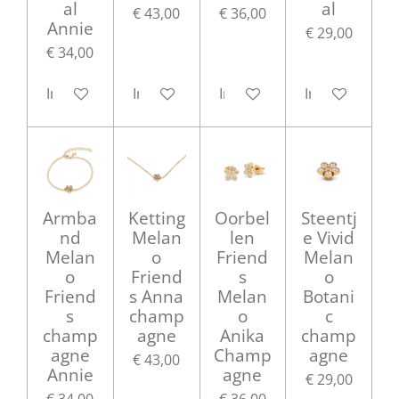
al
al
€ 43,00
€ 36,00
Annie
€ 29,00
€ 34,00
In winkelwagen
In winkelwagen
In winkelwagen
In winkelwag
Armba
Ketting
Oorbel
Steentj
nd
Melan
len
e Vivid
Melan
o
Friend
Melan
o
Friend
s
o
Friend
s Anna
Melan
Botani
s
champ
o
c
champ
agne
Anika
champ
agne
Champ
agne
€ 43,00
Annie
agne
€ 29,00
€ 34,00
€ 36,00