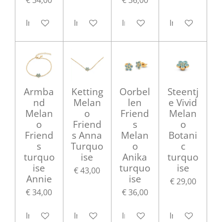
In winkelwagen
In winkelwagen
In winkelwagen
In winkelwag
Armba
Ketting
Oorbel
Steentj
nd
Melan
len
e Vivid
Melan
o
Friend
Melan
o
Friend
s
o
Friend
s Anna
Melan
Botani
s
Turquo
o
c
turquo
ise
Anika
turquo
ise
turquo
ise
€ 43,00
Annie
ise
€ 29,00
€ 34,00
€ 36,00
In winkelwagen
In winkelwagen
In winkelwagen
In winkelwag