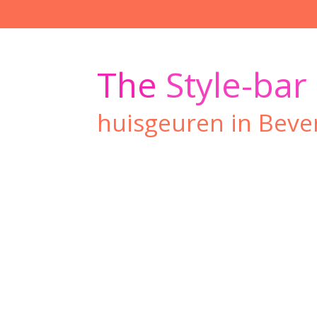
Ga
direct
naar
de
The
Style-bar
hoofdinhoud
huisgeuren in Beve