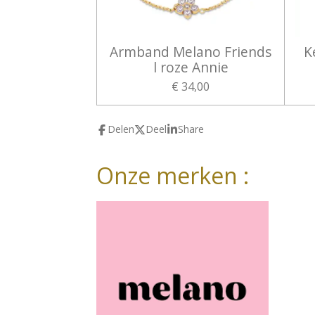
Armband Melano Friends
K
l roze Annie
€ 34,00
Delen
Deel
Share
Onze merken :