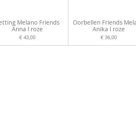
etting Melano Friends
Oorbellen Friends Mel
Anna l roze
Anika l roze
€ 43,00
€ 36,00