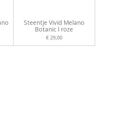
ano
Steentje Vivid Melano
Botanic l roze
€ 29,00