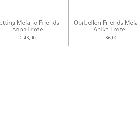
etting Melano Friends
Oorbellen Friends Mel
Anna l roze
Anika l roze
€ 43,00
€ 36,00