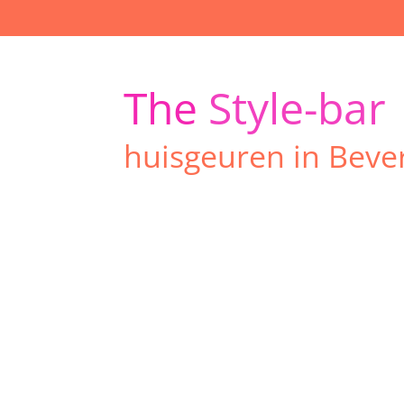
Ga
direct
naar
de
The
Style-bar
hoofdinhoud
huisgeuren in Beve