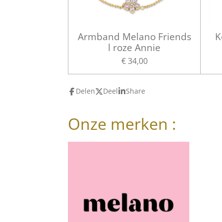
Armband Melano Friends
K
l roze Annie
€ 34,00
Delen
Deel
Share
Onze merken :