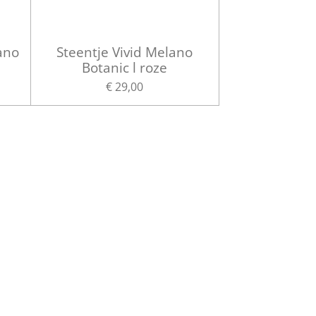
ano
Steentje Vivid Melano
Botanic l roze
€ 29,00