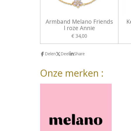
Armband Melano Friends
K
l roze Annie
€ 34,00
Delen
Deel
Share
Onze merken :