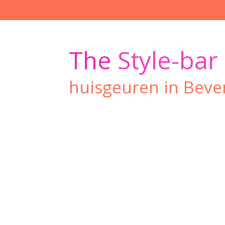
Ga
direct
naar
de
The
Style-bar
hoofdinhoud
huisgeuren in Beve