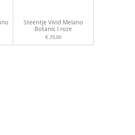
ano
Steentje Vivid Melano
Botanic l roze
€ 29,00