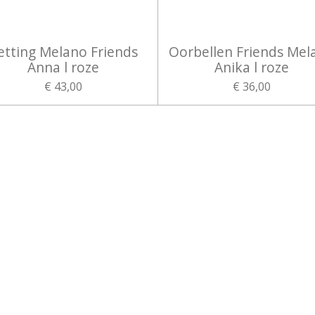
etting Melano Friends
Oorbellen Friends Mel
Anna l roze
Anika l roze
€ 43,00
€ 36,00