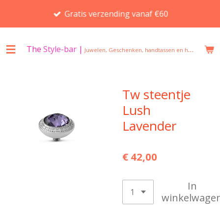
Ga
Gratis verzending vanaf €60
direct
naar
de
The
Style-bar
|
Juwelen, Geschenken, handtassen en huisgeuren in Beveren
hoofdinhoud
Tw steentje
Lush
Lavender
€ 42,00
In
winkelwage