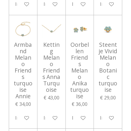
In winkelwagen
In winkelwagen
In winkelwagen
In winkelwag
Armba
Kettin
Oorbel
Steent
nd
g
len
je Vivid
Melan
Melan
Friend
Melan
o
o
s
o
Friend
Friend
Melan
Botani
s
s Anna
o
c
turquo
Turqu
Anika
turquo
ise
oise
turquo
ise
Annie
ise
€ 43,00
€ 29,00
€ 34,00
€ 36,00
In winkelwagen
In winkelwagen
In winkelwagen
In winkelwag