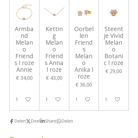
Armba
Kettin
Oorbel
Steent
nd
g
len
je Vivid
Melan
Melan
Friend
Melan
o
o
s
o
Friend
Friend
Melan
Botani
s l roze
s Anna
o
c l roze
Annie
l roze
Anika l
€ 29,00
roze
€ 34,00
€ 43,00
€ 36,00
In winkelwagen
In winkelwagen
In winkelwagen
In winkelwag
Delen
Deel
Share
Delen