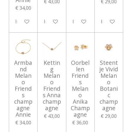
€ 43,00
€ 29,00
€ 34,00
In winkelwagen
In winkelwagen
In winkelwagen
In winkelwag
Armba
Kettin
Oorbel
Steent
nd
g
len
je Vivid
Melan
Melan
Friend
Melan
o
o
s
o
Friend
Friend
Melan
Botani
s
s Anna
o
c
champ
champ
Anika
champ
agne
agne
Champ
agne
Annie
agne
€ 43,00
€ 29,00
€ 34,00
€ 36,00