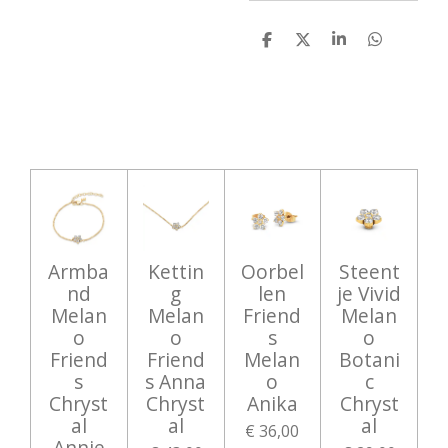
D
D
S
D
e
e
h
e
l
e
a
l
e
l
r
e
n
e
n
Armba
Kettin
Oorbel
Steent
nd
g
len
je Vivid
Melan
Melan
Friend
Melan
o
o
s
o
Friend
Friend
Melan
Botani
s
s Anna
o
c
Chryst
Chryst
Anika
Chryst
al
al
al
€ 36,00
Annie