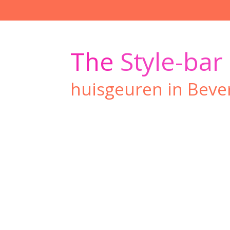
Ga
direct
naar
de
The
Style-bar
hoofdinhoud
huisgeuren in Beve