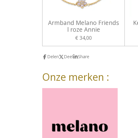
Armband Melano Friends
K
l roze Annie
€ 34,00
Delen
Deel
Share
Onze merken :