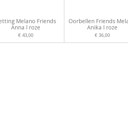
etting Melano Friends
Oorbellen Friends Mel
Anna l roze
Anika l roze
€ 43,00
€ 36,00