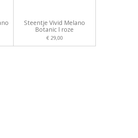
ano
Steentje Vivid Melano
Botanic l roze
€ 29,00