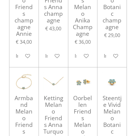
o
Friend
s
o
Friend
s Anna
Melan
Botani
s
champ
o
c
champ
agne
Anika
champ
agne
Champ
agne
€ 43,00
Annie
agne
€ 29,00
€ 34,00
€ 36,00
In winkelwagen
In winkelwagen
In winkelwagen
In winkelwag
Armba
Ketting
Oorbel
Steentj
nd
Melan
len
e Vivid
Melan
o
Friend
Melan
o
Friend
s
o
Friend
s Anna
Melan
Botani
s
Turquo
o
c