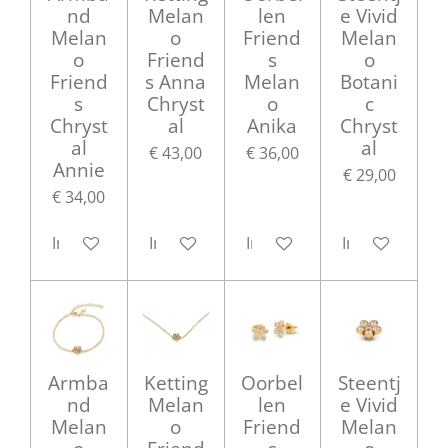
nd
Melan
len
e Vivid
Melan
o
Friend
Melan
o
Friend
s
o
Friend
s Anna
Melan
Botani
s
Chryst
o
c
Chryst
al
Anika
Chryst
al
al
€ 43,00
€ 36,00
Annie
€ 29,00
€ 34,00
In winkelwagen
In winkelwagen
In winkelwagen
In winkelwag
Armba
Ketting
Oorbel
Steentj
nd
Melan
len
e Vivid
Melan
o
Friend
Melan