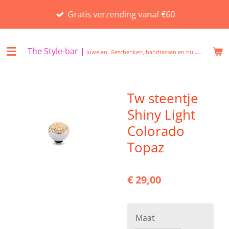
Ga
Gratis verzending vanaf €60
direct
naar
de
The
Style-bar
|
Juwelen, Geschenken, handtassen en huisgeuren in Beveren
hoofdinhoud
Tw steentje
Shiny Light
Colorado
Topaz
€ 29,00
Maat