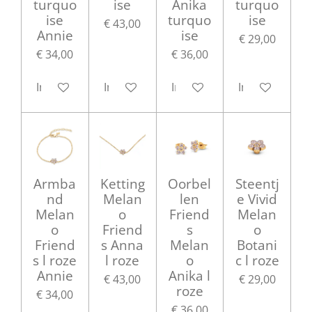
turquo
ise
Anika
turquo
ise
turquo
ise
€ 43,00
Annie
ise
€ 29,00
€ 34,00
€ 36,00
In winkelwagen
In winkelwagen
In winkelwagen
In winkelwag
Armba
Ketting
Oorbel
Steentj
nd
Melan
len
e Vivid
Melan
o
Friend
Melan
o
Friend
s
o
Friend
s Anna
Melan
Botani
s l roze
l roze
o
c l roze
Annie
Anika l
€ 43,00
€ 29,00
roze
€ 34,00
€ 36,00