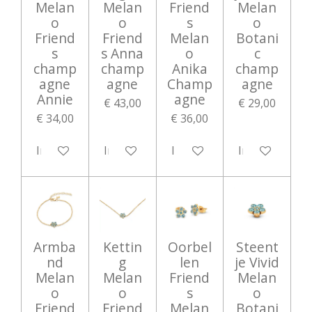
Melan
Melan
Friend
Melan
o
o
s
o
Friend
Friend
Melan
Botani
s
s Anna
o
c
champ
champ
Anika
champ
agne
agne
Champ
agne
Annie
agne
€ 43,00
€ 29,00
€ 34,00
€ 36,00
In winkelwagen
In winkelwagen
In winkelwagen
In winkelwag
Armba
Kettin
Oorbel
Steent
nd
g
len
je Vivid
Melan
Melan
Friend
Melan
o
o
s
o
Friend
Friend
Melan
Botani