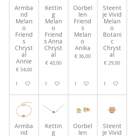
Armba
Kettin
Oorbel
Steent
nd
g
len
je Vivid
Melan
Melan
Friend
Melan
o
o
s
o
Friend
Friend
Melan
Botani
s
s Anna
o
c
Chryst
Chryst
Anika
Chryst
al
al
al
€ 36,00
Annie
€ 43,00
€ 29,00
€ 34,00
In winkelwagen
In winkelwagen
In winkelwagen
In winkelwag
Armba
Kettin
Oorbel
Steent
nd
g
len
je Vivid