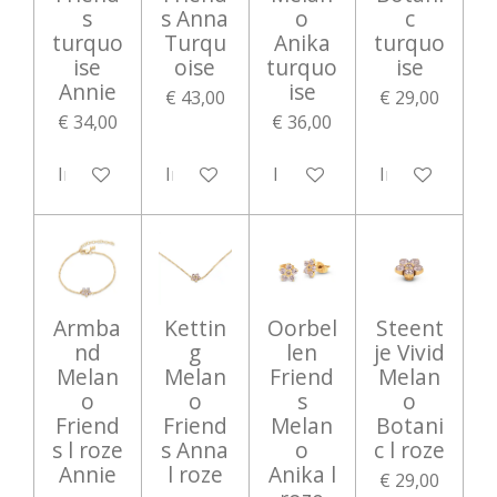
s
s Anna
o
c
turquo
Turqu
Anika
turquo
ise
oise
turquo
ise
Annie
ise
€ 43,00
€ 29,00
€ 34,00
€ 36,00
In winkelwagen
In winkelwagen
In winkelwagen
In winkelwag
Armba
Kettin
Oorbel
Steent
nd
g
len
je Vivid
Melan
Melan
Friend
Melan
o
o
s
o
Friend
Friend
Melan
Botani
s l roze
s Anna
o
c l roze
Annie
l roze
Anika l
€ 29,00