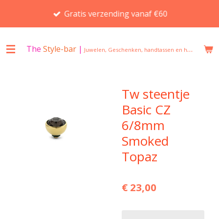
Ga
Gratis verzending vanaf €60
direct
naar
de
The
Style-bar
|
Juwelen, Geschenken, handtassen en huisgeuren in Beveren
hoofdinhoud
Tw steentje
Basic CZ
6/8mm
Smoked
Topaz
€ 23,00