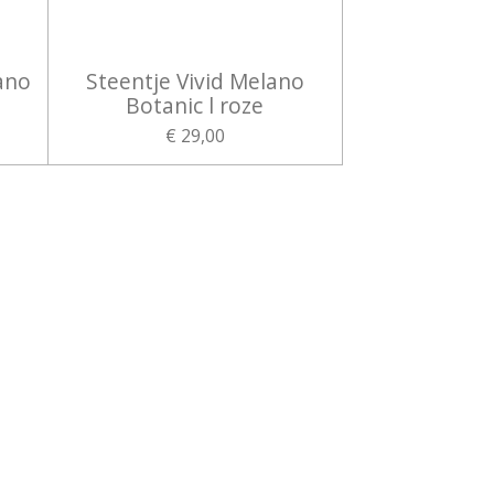
ano
Steentje Vivid Melano
Botanic l roze
€ 29,00