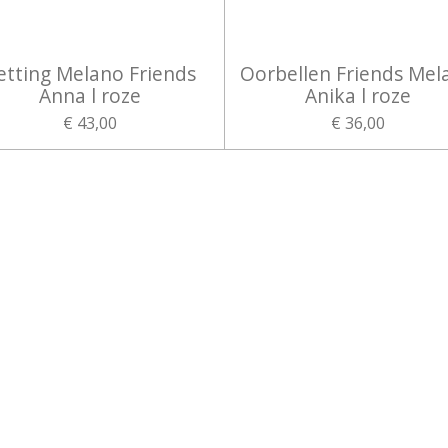
etting Melano Friends
Oorbellen Friends Mel
Anna l roze
Anika l roze
€ 43,00
€ 36,00