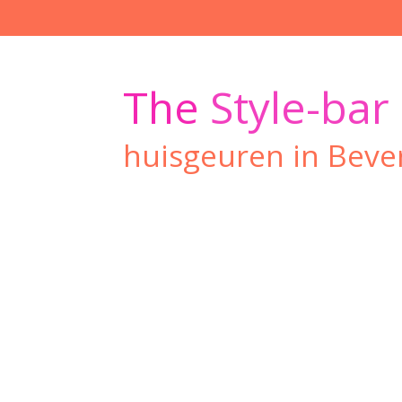
Ga
direct
naar
de
The
Style-bar
hoofdinhoud
huisgeuren in Beve