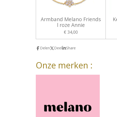
Armband Melano Friends
K
l roze Annie
€ 34,00
Delen
Deel
Share
Onze merken :