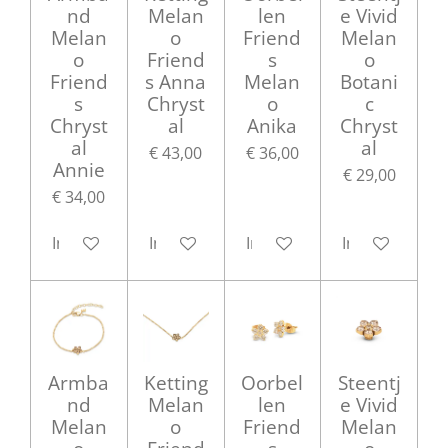
nd
Melan
len
e Vivid
Melan
o
Friend
Melan
o
Friend
s
o
Friend
s Anna
Melan
Botani
s
Chryst
o
c
Chryst
al
Anika
Chryst
al
al
€ 43,00
€ 36,00
Annie
€ 29,00
€ 34,00
In winkelwagen
In winkelwagen
In winkelwagen
In winkelwag
Armba
Ketting
Oorbel
Steentj
nd
Melan
len
e Vivid
Melan
o
Friend
Melan