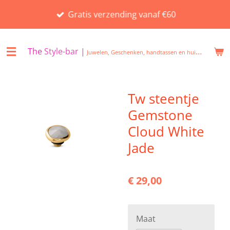
Ga
Gratis verzending vanaf €60
direct
naar
de
The
Style-bar
|
Juwelen, Geschenken, handtassen en huisgeuren in Beveren
hoofdinhoud
Tw steentje
Gemstone
Cloud White
Jade
€ 29,00
Maat