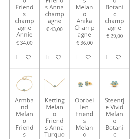
o
Friend
s
o
Friend
s Anna
Melan
Botani
s
champ
o
c
champ
agne
Anika
champ
agne
Champ
agne
€ 43,00
Annie
agne
€ 29,00
€ 34,00
€ 36,00
In winkelwagen
In winkelwagen
In winkelwagen
In winkelwag
Armba
Ketting
Oorbel
Steentj
nd
Melan
len
e Vivid
Melan
o
Friend
Melan
o
Friend
s
o
Friend
s Anna
Melan
Botani
s
Turquo
o
c