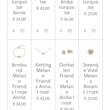
turquo
ise
Anika
turquo
ise
turquo
ise
€ 43,00
Annie
ise
€ 29,00
€ 34,00
€ 36,00
In winkelwagen
In winkelwagen
In winkelwagen
In winkelwag
Armba
Ketting
Oorbel
Steentj
nd
Melan
len
e Vivid
Melan
o
Friend
Melan
o
Friend
s
o
Friend
s Anna
Melan
Botani
s l roze
l roze
o
c l roze
Annie
Anika l
€ 43,00
€ 29,00
roze
€ 34,00
€ 36,00