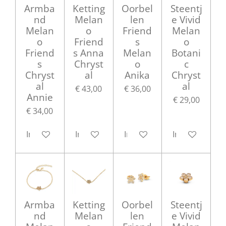
Armba
Ketting
Oorbel
Steentj
nd
Melan
len
e Vivid
Melan
o
Friend
Melan
o
Friend
s
o
Friend
s Anna
Melan
Botani
s
Chryst
o
c
Chryst
al
Anika
Chryst
al
al
€ 43,00
€ 36,00
Annie
€ 29,00
€ 34,00
In winkelwagen
In winkelwagen
In winkelwagen
In winkelwag
Armba
Ketting
Oorbel
Steentj
nd
Melan
len
e Vivid