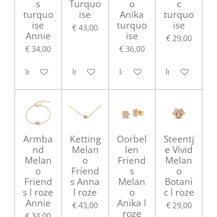
s
Turquo
o
c
turquo
ise
Anika
turquo
ise
turquo
ise
€ 43,00
Annie
ise
€ 29,00
€ 34,00
€ 36,00
In winkelwagen
In winkelwagen
In winkelwagen
In winkelwag
Armba
Ketting
Oorbel
Steentj
nd
Melan
len
e Vivid
Melan
o
Friend
Melan
o
Friend
s
o
Friend
s Anna
Melan
Botani
s l roze
l roze
o
c l roze
Annie
Anika l
€ 43,00
€ 29,00
roze
€ 34,00