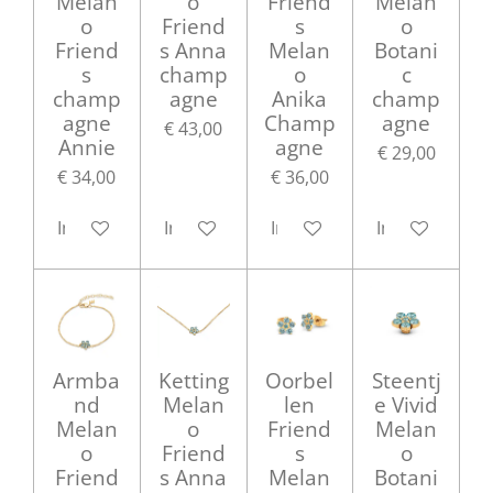
Melan
o
Friend
Melan
o
Friend
s
o
Friend
s Anna
Melan
Botani
s
champ
o
c
champ
agne
Anika
champ
agne
Champ
agne
€ 43,00
Annie
agne
€ 29,00
€ 34,00
€ 36,00
In winkelwagen
In winkelwagen
In winkelwagen
In winkelwag
Armba
Ketting
Oorbel
Steentj
nd
Melan
len
e Vivid
Melan
o
Friend
Melan
o
Friend
s
o
Friend
s Anna
Melan
Botani