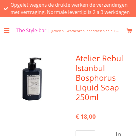
Opgelet wegens de drukte werken de verzendingen
Ga
met vertraging. Normale levertijd is 2 a 3 werkdagen
direct
naar
de
The
Style-bar
|
Juwelen, Geschenken, handtassen en huisgeuren in Beveren
hoofdinhoud
Atelier Rebul
Istanbul
Bosphorus
Liquid Soap
250ml
€ 18,00
In