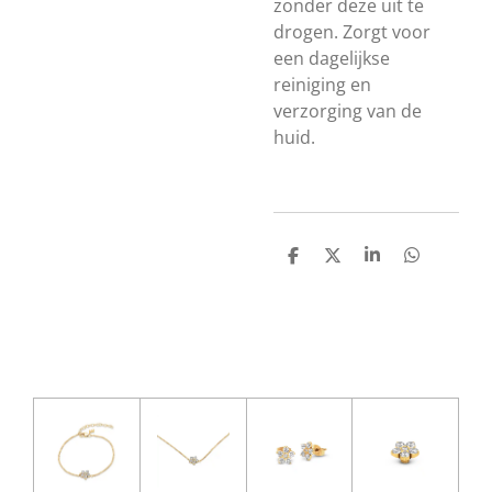
zonder deze uit te
drogen. Zorgt voor
een dagelijkse
reiniging en
verzorging van de
huid.
D
D
S
D
e
e
h
e
l
e
a
l
e
l
r
e
n
e
n