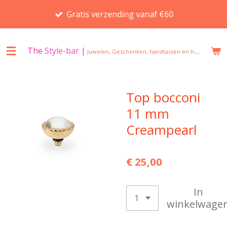
Ga
Gratis verzending vanaf €60
direct
naar
de
The
Style-bar
|
Juwelen, Geschenken, handtassen en huisgeuren in Beveren
hoofdinhoud
Top bocconi
11 mm
Creampearl
€ 25,00
In
winkelwage