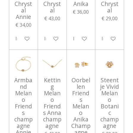
Chryst
Chryst
Anika
Chryst
al
al
al
€ 36,00
Annie
€ 43,00
€ 29,00
€ 34,00
In winkelwagen
In winkelwagen
In winkelwagen
In winkelwag
Armba
Kettin
Oorbel
Steent
nd
g
len
je Vivid
Melan
Melan
Friend
Melan
o
o
s
o
Friend
Friend
Melan
Botani
s
s Anna
o
c
champ
champ
Anika
champ
agne
agne
Champ
agne
Annie
agne