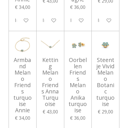
€ 43,00
€ 29,00
€ 34,00
€ 36,00
In winkelwagen
In winkelwagen
In winkelwagen
In winkelwag
Armba
Kettin
Oorbel
Steent
nd
g
len
je Vivid
Melan
Melan
Friend
Melan
o
o
s
o
Friend
Friend
Melan
Botani
s
s Anna
o
c
turquo
Turqu
Anika
turquo
ise
oise
turquo
ise
Annie
ise
€ 43,00
€ 29,00
€ 34,00
€ 36,00