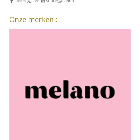
Delen
Deel
Share
Delen
Onze merken :