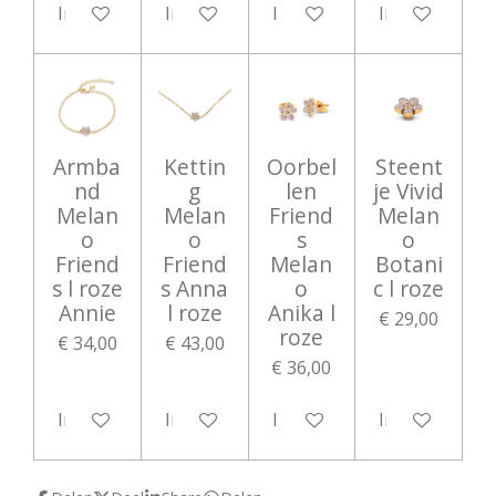
In winkelwagen
In winkelwagen
In winkelwagen
In winkelwag
Armba
Kettin
Oorbel
Steent
nd
g
len
je Vivid
Melan
Melan
Friend
Melan
o
o
s
o
Friend
Friend
Melan
Botani
s l roze
s Anna
o
c l roze
Annie
l roze
Anika l
€ 29,00
roze
€ 34,00
€ 43,00
€ 36,00
In winkelwagen
In winkelwagen
In winkelwagen
In winkelwag