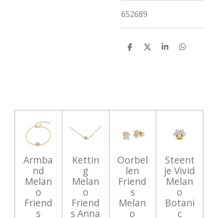
652689
D
D
S
D
e
e
h
e
l
e
a
l
e
l
r
e
n
e
n
Armba
Kettin
Oorbel
Steent
nd
g
len
je Vivid
Melan
Melan
Friend
Melan
o
o
s
o
Friend
Friend
Melan
Botani
s
s Anna
o
c