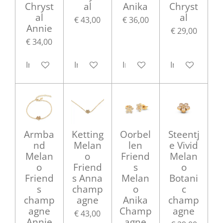
Chryst
al
Anika
Chryst
al
al
€ 43,00
€ 36,00
Annie
€ 29,00
€ 34,00
In winkelwagen
In winkelwagen
In winkelwagen
In winkelwag
Armba
Ketting
Oorbel
Steentj
nd
Melan
len
e Vivid
Melan
o
Friend
Melan
o
Friend
s
o
Friend
s Anna
Melan
Botani
s
champ
o
c
champ
agne
Anika
champ
agne
Champ
agne
€ 43,00
Annie
agne