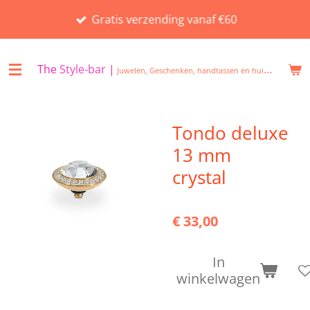
Ga
Gratis verzending vanaf €60
direct
naar
de
The
Style-bar
|
Juwelen, Geschenken, handtassen en huisgeuren in Beveren
hoofdinhoud
Tondo deluxe
13 mm
crystal
€ 33,00
In
winkelwagen