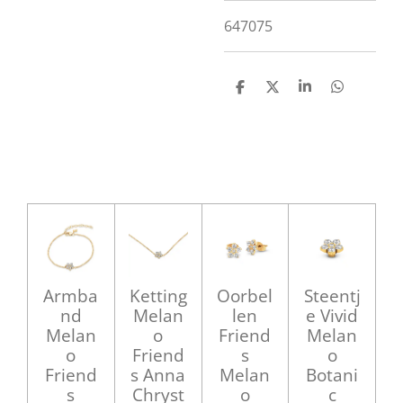
647075
D
D
S
D
e
e
h
e
l
e
a
l
e
l
r
e
n
e
n
Armba
Ketting
Oorbel
Steentj
nd
Melan
len
e Vivid
Melan
o
Friend
Melan
o
Friend
s
o
Friend
s Anna
Melan
Botani
s
Chryst
o
c