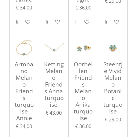
€ 29,00
€ 34,00
€ 36,00
In winkelwagen
In winkelwagen
In winkelwagen
In winkelwag
Armba
Ketting
Oorbel
Steentj
nd
Melan
len
e Vivid
Melan
o
Friend
Melan
o
Friend
s
o
Friend
s Anna
Melan
Botani
s
Turquo
o
c
turquo
ise
Anika
turquo
ise
turquo
ise
€ 43,00
Annie
ise
€ 29,00
€ 34,00
€ 36,00