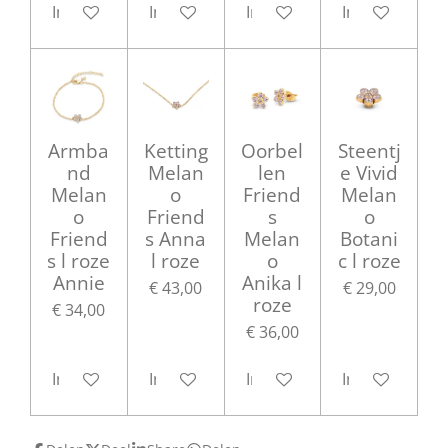
In winkelwagen
In winkelwagen
In winkelwagen
In winkelwag
Armba
Ketting
Oorbel
Steentj
nd
Melan
len
e Vivid
Melan
o
Friend
Melan
o
Friend
s
o
Friend
s Anna
Melan
Botani
s l roze
l roze
o
c l roze
Annie
Anika l
€ 43,00
€ 29,00
roze
€ 34,00
€ 36,00
In winkelwagen
In winkelwagen
In winkelwagen
In winkelwag