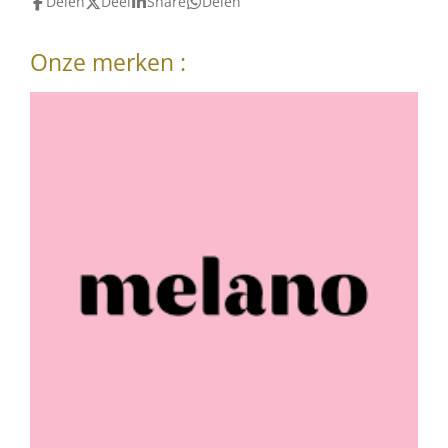
Delen
Deel
Share
Delen
Onze merken :