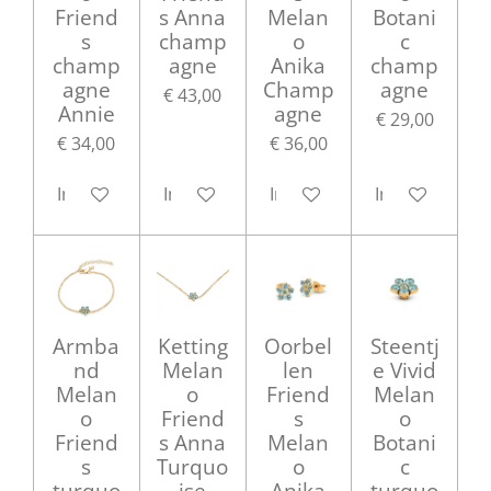
Friend
s Anna
Melan
Botani
s
champ
o
c
champ
agne
Anika
champ
agne
Champ
agne
€ 43,00
Annie
agne
€ 29,00
€ 34,00
€ 36,00
In winkelwagen
In winkelwagen
In winkelwagen
In winkelwag
Armba
Ketting
Oorbel
Steentj
nd
Melan
len
e Vivid
Melan
o
Friend
Melan
o
Friend
s
o
Friend
s Anna
Melan
Botani
s
Turquo
o
c
turquo
ise
Anika
turquo