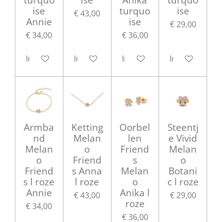
ise
turquo
ise
€ 43,00
Annie
ise
€ 29,00
€ 34,00
€ 36,00
In winkelwagen
In winkelwagen
In winkelwagen
In winkelwag
Armba
Ketting
Oorbel
Steentj
nd
Melan
len
e Vivid
Melan
o
Friend
Melan
o
Friend
s
o
Friend
s Anna
Melan
Botani
s l roze
l roze
o
c l roze
Annie
Anika l
€ 43,00
€ 29,00
roze
€ 34,00
€ 36,00