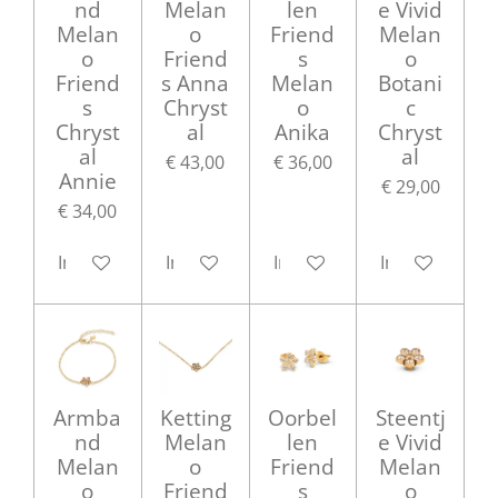
nd
Melan
len
e Vivid
Melan
o
Friend
Melan
o
Friend
s
o
Friend
s Anna
Melan
Botani
s
Chryst
o
c
Chryst
al
Anika
Chryst
al
al
€ 43,00
€ 36,00
Annie
€ 29,00
€ 34,00
In winkelwagen
In winkelwagen
In winkelwagen
In winkelwag
Armba
Ketting
Oorbel
Steentj
nd
Melan
len
e Vivid
Melan
o
Friend
Melan
o
Friend
s
o