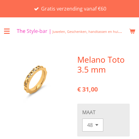
Ga
Gratis verzending vanaf €60
direct
naar
de
The
Style-bar
|
Juwelen, Geschenken, handtassen en huisgeuren in Beveren
hoofdinhoud
Melano Toto
3.5 mm
€ 31,00
MAAT