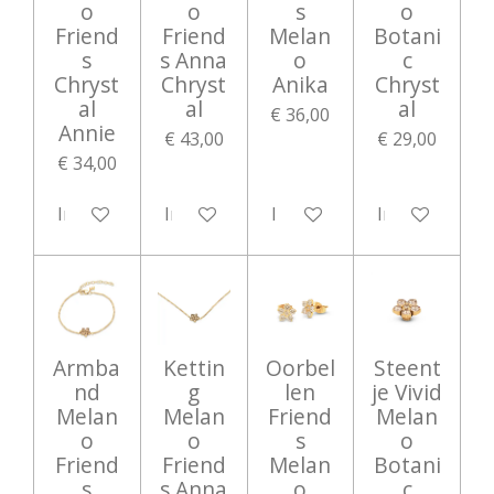
o
o
s
o
Friend
Friend
Melan
Botani
s
s Anna
o
c
Chryst
Chryst
Anika
Chryst
al
al
al
€ 36,00
Annie
€ 43,00
€ 29,00
€ 34,00
In winkelwagen
In winkelwagen
In winkelwagen
In winkelwag
Armba
Kettin
Oorbel
Steent
nd
g
len
je Vivid
Melan
Melan
Friend
Melan
o
o
s
o
Friend
Friend
Melan
Botani
s
s Anna
o
c