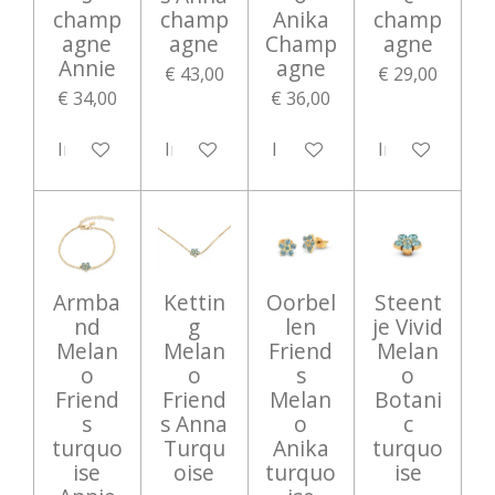
champ
champ
Anika
champ
agne
agne
Champ
agne
Annie
agne
€ 43,00
€ 29,00
€ 34,00
€ 36,00
In winkelwagen
In winkelwagen
In winkelwagen
In winkelwag
Armba
Kettin
Oorbel
Steent
nd
g
len
je Vivid
Melan
Melan
Friend
Melan
o
o
s
o
Friend
Friend
Melan
Botani
s
s Anna
o
c
turquo
Turqu
Anika
turquo
ise
oise
turquo
ise