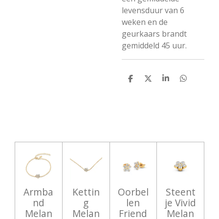
levensduur van 6
weken en de
geurkaars brandt
gemiddeld 45 uur.
D
D
S
D
e
e
h
e
l
e
a
l
e
l
r
e
n
e
n
Armba
Kettin
Oorbel
Steent
nd
g
len
je Vivid
Melan
Melan
Friend
Melan