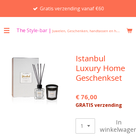
Ga
Gratis verzending vanaf €60
direct
naar
de
The
Style-bar
|
Juwelen, Geschenken, handtassen en huisgeuren in Beveren
hoofdinhoud
Istanbul
Luxury Home
Geschenkset
€ 76,00
GRATIS verzending
In
winkelwage