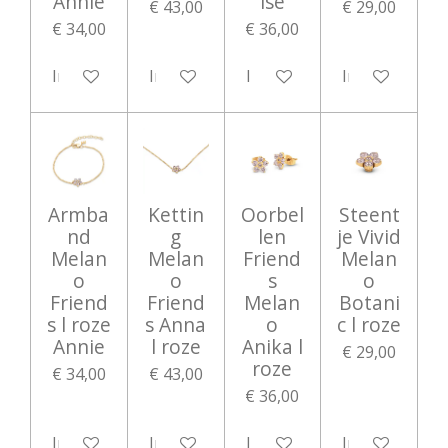
Annie
ise
€ 43,00
€ 29,00
€ 34,00
€ 36,00
In winkelwagen
In winkelwagen
In winkelwagen
In winkelwag
Armba
Kettin
Oorbel
Steent
nd
g
len
je Vivid
Melan
Melan
Friend
Melan
o
o
s
o
Friend
Friend
Melan
Botani
s l roze
s Anna
o
c l roze
Annie
l roze
Anika l
€ 29,00
roze
€ 34,00
€ 43,00
€ 36,00
In winkelwagen
In winkelwagen
In winkelwagen
In winkelwag