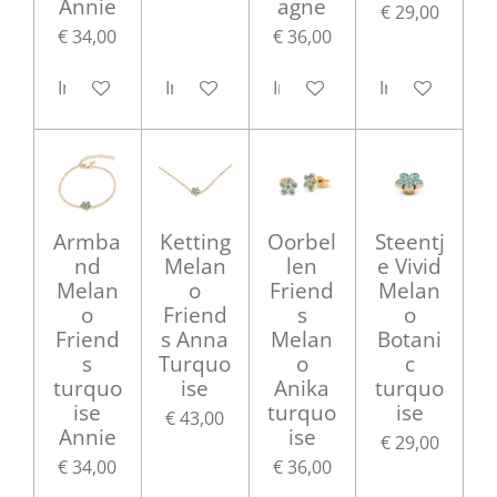
Annie
agne
€ 29,00
€ 34,00
€ 36,00
In winkelwagen
In winkelwagen
In winkelwagen
In winkelwag
Armba
Ketting
Oorbel
Steentj
nd
Melan
len
e Vivid
Melan
o
Friend
Melan
o
Friend
s
o
Friend
s Anna
Melan
Botani
s
Turquo
o
c
turquo
ise
Anika
turquo
ise
turquo
ise
€ 43,00
Annie
ise
€ 29,00
€ 34,00
€ 36,00