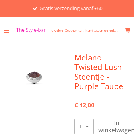
Ga
Gratis verzending vanaf €60
direct
naar
de
The
Style-bar
|
Juwelen, Geschenken, handtassen en huisgeuren in Beveren
hoofdinhoud
Melano
Twisted Lush
Steentje -
Purple Taupe
€ 42,00
In
winkelwage