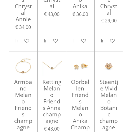
Chryst
al
Anika
Chryst
al
al
€ 43,00
€ 36,00
Annie
€ 29,00
€ 34,00
In winkelwagen
In winkelwagen
In winkelwagen
In winkelwag
Armba
Ketting
Oorbel
Steentj
nd
Melan
len
e Vivid
Melan
o
Friend
Melan
o
Friend
s
o
Friend
s Anna
Melan
Botani
s
champ
o
c
champ
agne
Anika
champ
agne
Champ
agne
€ 43,00