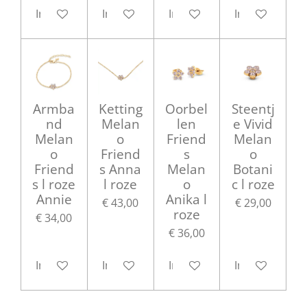
In winkelwagen
In winkelwagen
In winkelwagen
In winkelwag
Armba
Ketting
Oorbel
Steentj
nd
Melan
len
e Vivid
Melan
o
Friend
Melan
o
Friend
s
o
Friend
s Anna
Melan
Botani
s l roze
l roze
o
c l roze
Annie
Anika l
€ 43,00
€ 29,00
roze
€ 34,00
€ 36,00
In winkelwagen
In winkelwagen
In winkelwagen
In winkelwag