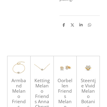
D
D
S
D
e
e
h
e
l
e
a
l
e
l
r
e
n
e
n
Armba
Ketting
Oorbel
Steentj
nd
Melan
len
e Vivid
Melan
o
Friend
Melan
o
Friend
s
o
Friend
s Anna
Melan
Botani
s
Chryst
o
c