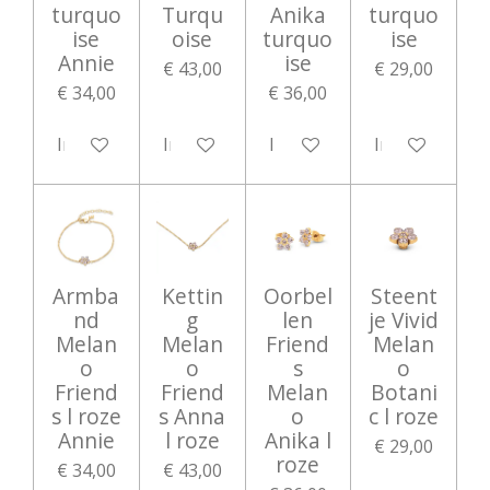
turquo
Turqu
Anika
turquo
ise
oise
turquo
ise
Annie
ise
€ 43,00
€ 29,00
€ 34,00
€ 36,00
In winkelwagen
In winkelwagen
In winkelwagen
In winkelwag
Armba
Kettin
Oorbel
Steent
nd
g
len
je Vivid
Melan
Melan
Friend
Melan
o
o
s
o
Friend
Friend
Melan
Botani
s l roze
s Anna
o
c l roze
Annie
l roze
Anika l
€ 29,00
roze
€ 34,00
€ 43,00