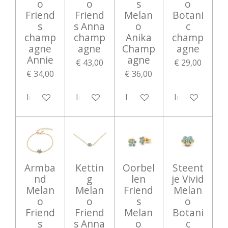
o
o
s
o
Friend
Friend
Melan
Botani
s
s Anna
o
c
champ
champ
Anika
champ
agne
agne
Champ
agne
Annie
agne
€ 43,00
€ 29,00
€ 34,00
€ 36,00
In winkelwagen
In winkelwagen
In winkelwagen
In winkelwag
Armba
Kettin
Oorbel
Steent
nd
g
len
je Vivid
Melan
Melan
Friend
Melan
o
o
s
o
Friend
Friend
Melan
Botani
s
s Anna
o
c