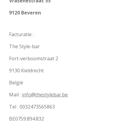
Vrasenestraat 55
9120 Beveren
Facturatie :
The Style-bar
Fort-verboomstraat 2
9130 Kieldrecht
België
Mail :
info@thestylebar.be
Tel : 0032473565863
BE0759.894.832