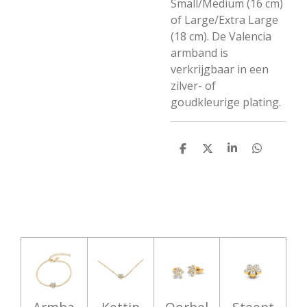
Small/Medium (16 cm)
of Large/Extra Large
(18 cm). De Valencia
armband is
verkrijgbaar in een
zilver- of
goudkleurige plating.
D
D
S
D
e
e
h
e
l
e
a
l
e
l
r
e
n
e
n