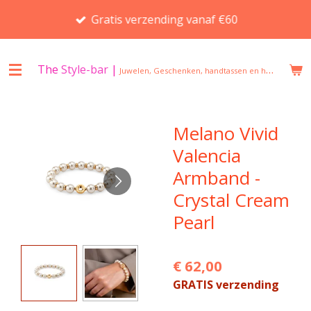
Ga
Gratis verzending vanaf €60
direct
naar
de
The
Style-bar
|
Juwelen, Geschenken, handtassen en huisgeuren in Beveren
hoofdinhoud
Melano Vivid
Valencia
Armband -
Crystal Cream
Pearl
€ 62,00
GRATIS verzending