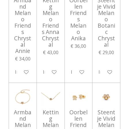
Armba
Kettin
Oorbel
Steent
nd
g
len
je Vivid
Melan
Melan
Friend
Melan
o
o
s
o
Friend
Friend
Melan
Botani
s
s Anna
o
c
Chryst
Chryst
Anika
Chryst
al
al
al
€ 36,00
Annie
€ 43,00
€ 29,00
€ 34,00
In winkelwagen
In winkelwagen
In winkelwagen
In winkelwag
Armba
Kettin
Oorbel
Steent
nd
g
len
je Vivid
Melan
Melan
Friend
Melan