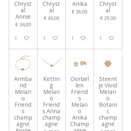
Chryst
Chryst
Anika
Chryst
al
al
al
€ 36,00
Annie
€ 43,00
€ 29,00
€ 34,00
In winkelwagen
In winkelwagen
In winkelwagen
In winkelwag
Armba
Kettin
Oorbel
Steent
nd
g
len
je Vivid
Melan
Melan
Friend
Melan
o
o
s
o
Friend
Friend
Melan
Botani
s
s Anna
o
c
champ
champ
Anika
champ
agne
agne
Champ
agne
Annie
agne