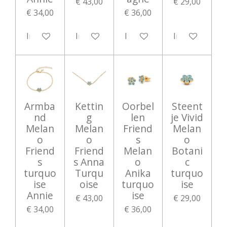
€ 43,00
€ 29,00
€ 34,00
€ 36,00
In winkelwagen
In winkelwagen
In winkelwagen
In winkelwag
Armba
Kettin
Oorbel
Steent
nd
g
len
je Vivid
Melan
Melan
Friend
Melan
o
o
s
o
Friend
Friend
Melan
Botani
s
s Anna
o
c
turquo
Turqu
Anika
turquo
ise
oise
turquo
ise
Annie
ise
€ 43,00
€ 29,00
€ 34,00
€ 36,00