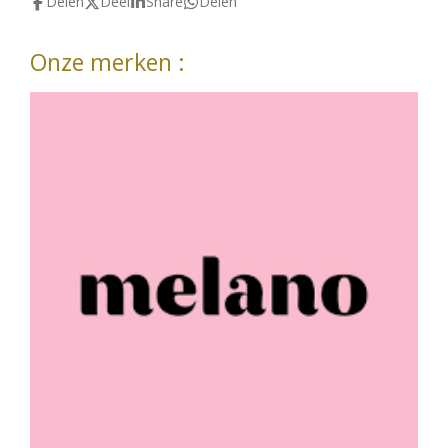
Delen
Deel
Share
Delen
Onze merken :