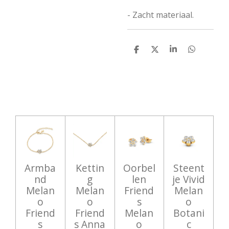
- Zacht materiaal.
D
D
S
D
e
e
h
e
l
e
a
l
e
l
r
e
n
e
n
Armba
Kettin
Oorbel
Steent
nd
g
len
je Vivid
Melan
Melan
Friend
Melan
o
o
s
o
Friend
Friend
Melan
Botani
s
s Anna
o
c