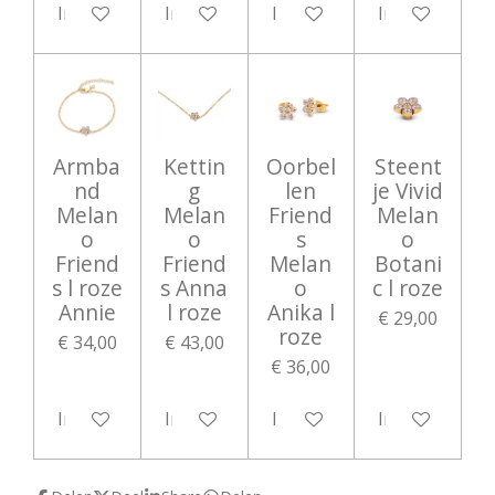
In winkelwagen
In winkelwagen
In winkelwagen
In winkelwag
Armba
Kettin
Oorbel
Steent
nd
g
len
je Vivid
Melan
Melan
Friend
Melan
o
o
s
o
Friend
Friend
Melan
Botani
s l roze
s Anna
o
c l roze
Annie
l roze
Anika l
€ 29,00
roze
€ 34,00
€ 43,00
€ 36,00
In winkelwagen
In winkelwagen
In winkelwagen
In winkelwag