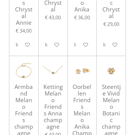
s
Chryst
o
c
Chryst
al
Anika
Chryst
al
al
€ 43,00
€ 36,00
Annie
€ 29,00
€ 34,00
In winkelwagen
In winkelwagen
In winkelwagen
In winkelwag
Armba
Ketting
Oorbel
Steentj
nd
Melan
len
e Vivid
Melan
o
Friend
Melan
o
Friend
s
o
Friend
s Anna
Melan
Botani
s
champ
o
c
champ
agne
Anika
champ
agne
Champ
agne
€ 43,00