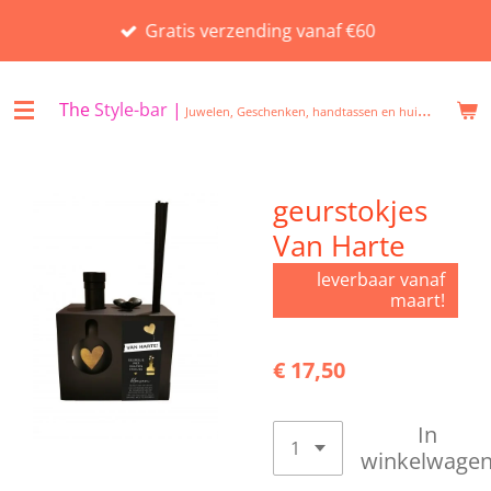
Ga
Gratis verzending vanaf €60
direct
naar
de
The
Style-bar
|
Juwelen, Geschenken, handtassen en huisgeuren in Beveren
hoofdinhoud
geurstokjes
Van Harte
leverbaar vanaf
maart!
€ 17,50
In
winkelwage