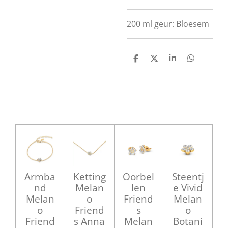
200 ml geur: Bloesem
D
D
S
D
e
e
h
e
l
e
a
l
e
l
r
e
n
e
n
Armba
Ketting
Oorbel
Steentj
nd
Melan
len
e Vivid
Melan
o
Friend
Melan
o
Friend
s
o
Friend
s Anna
Melan
Botani