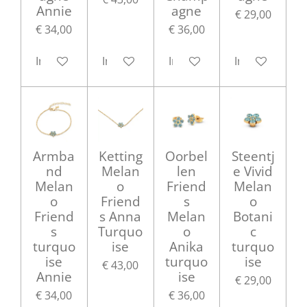
Annie
agne
€ 29,00
€ 34,00
€ 36,00
In winkelwagen
In winkelwagen
In winkelwagen
In winkelwag
Armba
Ketting
Oorbel
Steentj
nd
Melan
len
e Vivid
Melan
o
Friend
Melan
o
Friend
s
o
Friend
s Anna
Melan
Botani
s
Turquo
o
c
turquo
ise
Anika
turquo
ise
turquo
ise
€ 43,00
Annie
ise
€ 29,00
€ 34,00
€ 36,00