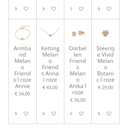
In winkelwagen
In winkelwagen
In winkelwagen
In winkelwag
Armba
Ketting
Oorbel
Steentj
nd
Melan
len
e Vivid
Melan
o
Friend
Melan
o
Friend
s
o
Friend
s Anna
Melan
Botani
s l roze
l roze
o
c l roze
Annie
Anika l
€ 43,00
€ 29,00
roze
€ 34,00
€ 36,00
In winkelwagen
In winkelwagen
In winkelwagen
In winkelwag