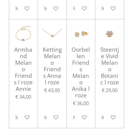
In winkelwagen
In winkelwagen
In winkelwagen
In winkelwag
Armba
Ketting
Oorbel
Steentj
nd
Melan
len
e Vivid
Melan
o
Friend
Melan
o
Friend
s
o
Friend
s Anna
Melan
Botani
s l roze
l roze
o
c l roze
Annie
Anika l
€ 43,00
€ 29,00
roze
€ 34,00
€ 36,00
In winkelwagen
In winkelwagen
In winkelwagen
In winkelwag