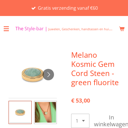
Ga
Gratis verzending vanaf €60
direct
naar
de
The
Style-bar
|
Juwelen, Geschenken, handtassen en huisgeuren in Beveren
hoofdinhoud
Melano
Kosmic Gem
Cord Steen -
green fluorite
€ 53,00
In
winkelwage