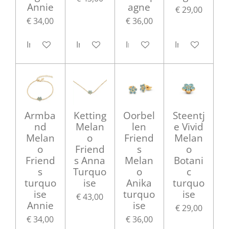
Annie
agne
€ 29,00
€ 34,00
€ 36,00
In winkelwagen
In winkelwagen
In winkelwagen
In winkelwag
Armba
Ketting
Oorbel
Steentj
nd
Melan
len
e Vivid
Melan
o
Friend
Melan
o
Friend
s
o
Friend
s Anna
Melan
Botani
s
Turquo
o
c
turquo
ise
Anika
turquo
ise
turquo
ise
€ 43,00
Annie
ise
€ 29,00
€ 34,00
€ 36,00