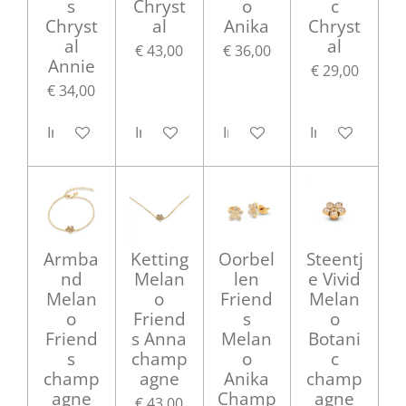
s
Chryst
o
c
Chryst
al
Anika
Chryst
al
al
€ 43,00
€ 36,00
Annie
€ 29,00
€ 34,00
In winkelwagen
In winkelwagen
In winkelwagen
In winkelwag
Armba
Ketting
Oorbel
Steentj
nd
Melan
len
e Vivid
Melan
o
Friend
Melan
o
Friend
s
o
Friend
s Anna
Melan
Botani
s
champ
o
c
champ
agne
Anika
champ
agne
Champ
agne
€ 43,00