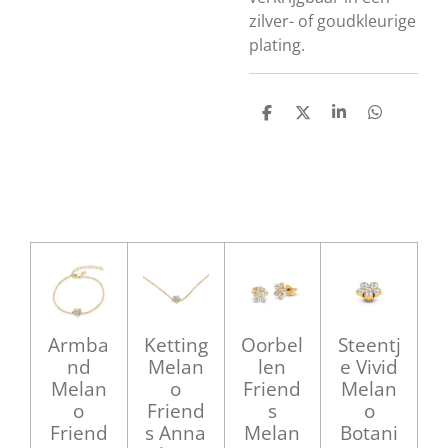
zilver- of goudkleurige
plating.
D
D
S
D
e
e
h
e
l
e
a
l
e
l
r
e
n
e
n
Armba
Ketting
Oorbel
Steentj
nd
Melan
len
e Vivid
Melan
o
Friend
Melan
o
Friend
s
o
Friend
s Anna
Melan
Botani