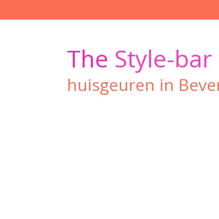
Ga
direct
naar
de
The
Style-bar
hoofdinhoud
huisgeuren in Beve