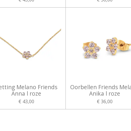
etting Melano Friends
Oorbellen Friends Mel
Anna l roze
Anika l roze
€ 43,00
€ 36,00