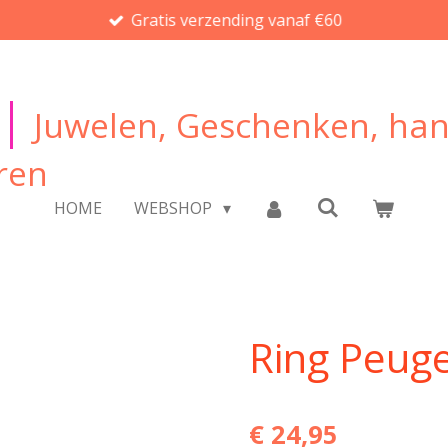
Gratis verzending vanaf €60
|
Juwelen, Geschenken, ha
ren
HOME
WEBSHOP
Ring Peug
€ 24,95