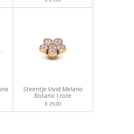
ano
Steentje Vivid Melano
Botanic l roze
€ 29,00