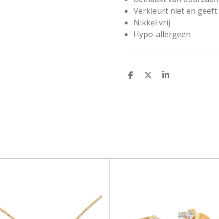
Verkleurt niet en geeft 
Nikkel vrij
Hypo-allergeen
D
D
S
e
e
h
l
e
a
e
l
r
n
e