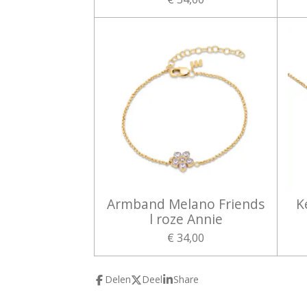
Armband Melano Friends
K
l roze Annie
€ 34,00
Delen
Deel
Share