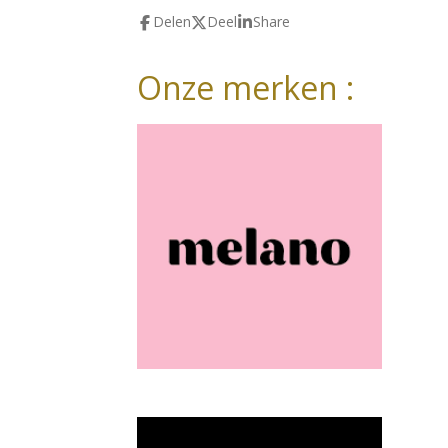
Delen
Deel
Share
Onze merken :