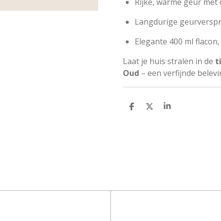
Rijke, warme geur met 
Langdurige geurversprei
Elegante 400 ml flacon,
Laat je huis stralen in de
t
Oud
– een verfijnde belevin
D
D
S
e
e
h
l
e
a
e
l
r
n
e