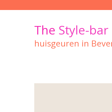
Ga
direct
naar
de
The
Style-bar
hoofdinhoud
huisgeuren in Beve