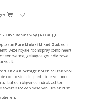
gen
d – Luxe Roomspray (400 ml)
🌿
epte van
Pure Malaki Mixed Oud
, een
demt. Deze royale roomspray combineert
ot een warme, gelaagde geur die zowel
anvoelt.
cerijen en bloemige noten
zorgen voor
de compositie die je interieur vult met
pray laat een blijvende indruk achter —
e toveren tot een oase van luxe en rust.
roberen: