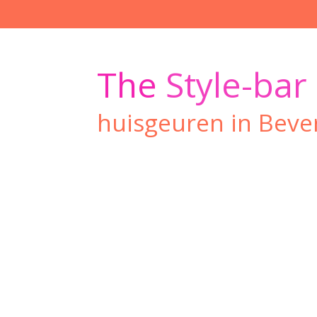
Ga
direct
naar
de
The
Style-bar
hoofdinhoud
huisgeuren in Beve