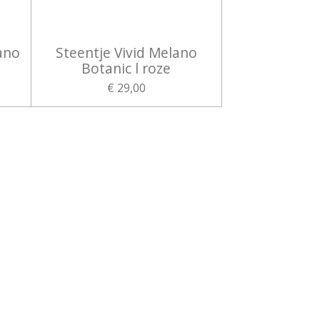
ano
Steentje Vivid Melano
Botanic l roze
€ 29,00