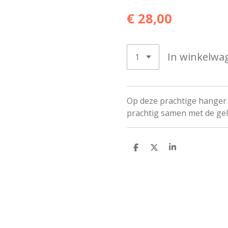
€ 28,00
In winkelwa
Op deze prachtige hanger 
prachtig samen met de gel
D
D
S
e
e
h
l
e
a
e
l
r
n
e