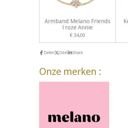
Armband Melano Friends
K
l roze Annie
€ 34,00
Delen
Deel
Share
Onze merken :