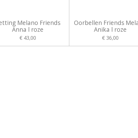
etting Melano Friends
Oorbellen Friends Mel
Anna l roze
Anika l roze
€ 43,00
€ 36,00