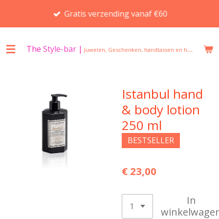
Ga
Gratis verzending vanaf €60
direct
naar
de
The
Style-bar
|
Juwelen, Geschenken, handtassen en huisgeuren in Beveren
hoofdinhoud
Istanbul hand
& body lotion
250 ml
BESTSELLER
€ 23,00
In
winkelwage