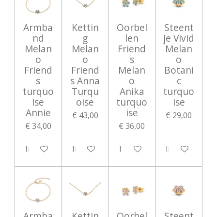
Armba
Kettin
Oorbel
Steent
nd
g
len
je Vivid
Melan
Melan
Friend
Melan
o
o
s
o
Friend
Friend
Melan
Botani
s
s Anna
o
c
turquo
Turqu
Anika
turquo
ise
oise
turquo
ise
Annie
ise
€ 43,00
€ 29,00
€ 34,00
€ 36,00
In winkelwagen
In winkelwagen
In winkelwagen
In winkelwag
Armba
Kettin
Oorbel
Steent