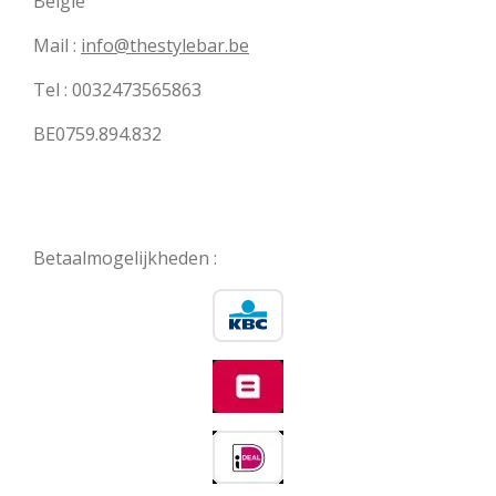
België
Mail :
info@thestylebar.be
Tel : 0032473565863
BE0759.894.832
Betaalmogelijkheden :