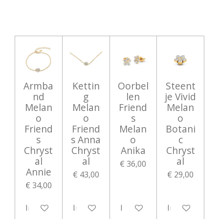
n
e
n
Armba
Kettin
Oorbel
Steent
nd
g
len
je Vivid
Melan
Melan
Friend
Melan
o
o
s
o
Friend
Friend
Melan
Botani
s
s Anna
o
c
Chryst
Chryst
Anika
Chryst
al
al
al
€ 36,00
Annie
€ 43,00
€ 29,00
€ 34,00
In winkelwagen
In winkelwagen
In winkelwagen
In winkelwag