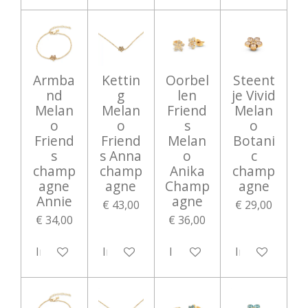
Armba
Kettin
Oorbel
Steent
nd
g
len
je Vivid
Melan
Melan
Friend
Melan
o
o
s
o
Friend
Friend
Melan
Botani
s
s Anna
o
c
champ
champ
Anika
champ
agne
agne
Champ
agne
Annie
agne
€ 43,00
€ 29,00
€ 34,00
€ 36,00
In winkelwagen
In winkelwagen
In winkelwagen
In winkelwag