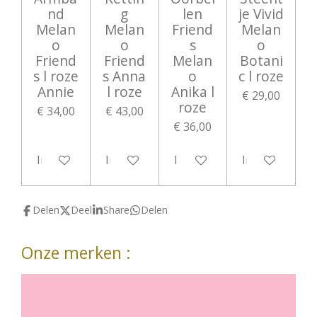
nd
g
len
je Vivid
Melan
Melan
Friend
Melan
o
o
s
o
Friend
Friend
Melan
Botani
s l roze
s Anna
o
c l roze
Annie
l roze
Anika l
€ 29,00
roze
€ 34,00
€ 43,00
€ 36,00
In winkelwagen
In winkelwagen
In winkelwagen
In winkelwag
Delen
Deel
Share
Delen
Onze merken :