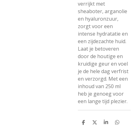
verrijkt met
sheaboter, arganolie
en hyaluronzuur,
zorgt voor een
intense hydratatie en
een zijdezachte huid.
Laat je betoveren
door de houtige en
kruidige geur en voel
je de hele dag verfrist
en verzorgd. Met een
inhoud van 250 ml
heb je genoeg voor
een lange tijd plezier.
D
D
S
D
e
e
h
e
l
e
a
l
e
l
r
e