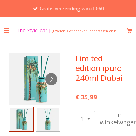
Ga
Gratis verzending vanaf €60
direct
naar
de
The
Style-bar
|
Juwelen, Geschenken, handtassen en huisgeuren in Beveren
hoofdinhoud
Limited
edition ipuro
240ml Dubai
€ 35,99
In
winkelwage