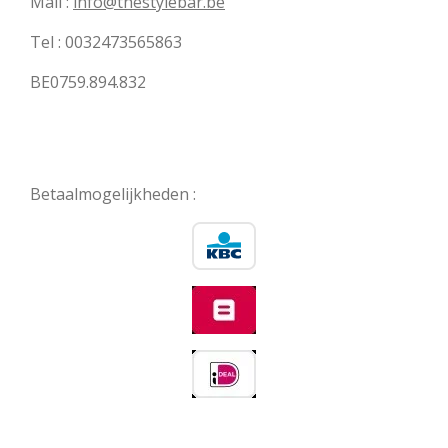
Mail :
info@thestylebar.be
Tel : 0032473565863
BE0759.894.832
Betaalmogelijkheden :