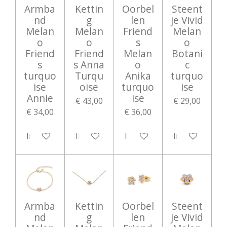
Armba
Kettin
Oorbel
Steent
nd
g
len
je Vivid
Melan
Melan
Friend
Melan
o
o
s
o
Friend
Friend
Melan
Botani
s
s Anna
o
c
turquo
Turqu
Anika
turquo
ise
oise
turquo
ise
Annie
ise
€ 43,00
€ 29,00
€ 34,00
€ 36,00
In winkelwagen
In winkelwagen
In winkelwagen
In winkelwag
Armba
Kettin
Oorbel
Steent
nd
g
len
je Vivid