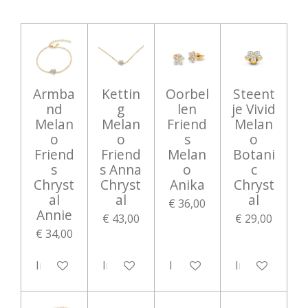
Armba
Kettin
Oorbel
Steent
nd
g
len
je Vivid
Melan
Melan
Friend
Melan
o
o
s
o
Friend
Friend
Melan
Botani
s
s Anna
o
c
Chryst
Chryst
Anika
Chryst
al
al
al
€ 36,00
Annie
€ 43,00
€ 29,00
€ 34,00
In winkelwagen
In winkelwagen
In winkelwagen
In winkelwag