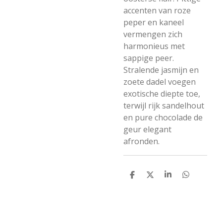
accenten van roze
peper en kaneel
vermengen zich
harmonieus met
sappige peer.
Stralende jasmijn en
zoete dadel voegen
exotische diepte toe,
terwijl rijk sandelhout
en pure chocolade de
geur elegant
afronden.
D
D
S
D
e
e
h
e
l
e
a
l
e
l
r
e
n
e
n