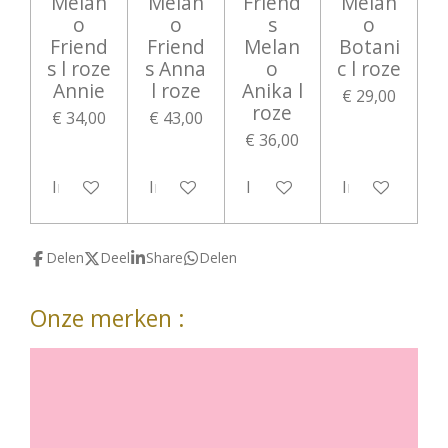
Melan
Melan
Friend
Melan
o
o
s
o
Friend
Friend
Melan
Botani
s l roze
s Anna
o
c l roze
Annie
l roze
Anika l
€ 29,00
roze
€ 34,00
€ 43,00
€ 36,00
In winkelwagen
In winkelwagen
In winkelwagen
In winkelwag
Delen
Deel
Share
Delen
Onze merken :