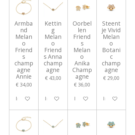
Armba
Kettin
Oorbel
Steent
nd
g
len
je Vivid
Melan
Melan
Friend
Melan
o
o
s
o
Friend
Friend
Melan
Botani
s
s Anna
o
c
champ
champ
Anika
champ
agne
agne
Champ
agne
Annie
agne
€ 43,00
€ 29,00
€ 34,00
€ 36,00
In winkelwagen
In winkelwagen
In winkelwagen
In winkelwag