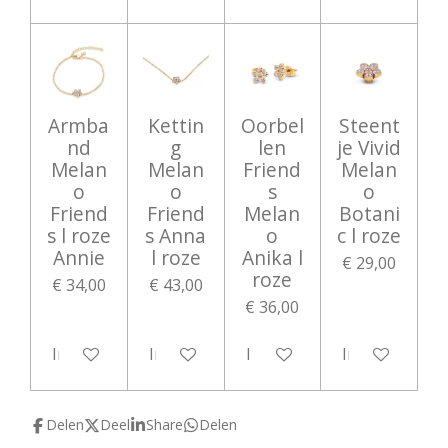
Armba
Kettin
Oorbel
Steent
nd
g
len
je Vivid
Melan
Melan
Friend
Melan
o
o
s
o
Friend
Friend
Melan
Botani
s l roze
s Anna
o
c l roze
Annie
l roze
Anika l
€ 29,00
roze
€ 34,00
€ 43,00
€ 36,00
In winkelwagen
In winkelwagen
In winkelwagen
In winkelwag
Delen
Deel
Share
Delen