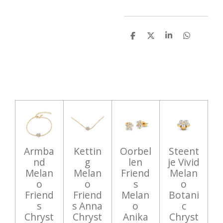
D
D
S
D
e
e
h
e
l
e
a
l
e
l
r
e
n
e
n
Armba
Kettin
Oorbel
Steent
nd
g
len
je Vivid
Melan
Melan
Friend
Melan
o
o
s
o
Friend
Friend
Melan
Botani
s
s Anna
o
c
Chryst
Chryst
Anika
Chryst