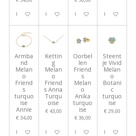
In winkelwagen
In winkelwagen
In winkelwagen
In winkelwag
Armba
Kettin
Oorbel
Steent
nd
g
len
je Vivid
Melan
Melan
Friend
Melan
o
o
s
o
Friend
Friend
Melan
Botani
s
s Anna
o
c
turquo
Turqu
Anika
turquo
ise
oise
turquo
ise
Annie
ise
€ 43,00
€ 29,00
€ 34,00
€ 36,00
In winkelwagen
In winkelwagen
In winkelwagen
In winkelwag