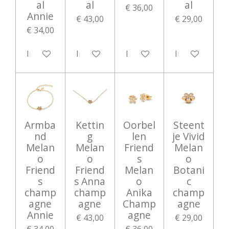
al
al
al
€ 36,00
Annie
€ 43,00
€ 29,00
€ 34,00
In winkelwagen
In winkelwagen
In winkelwagen
In winkelwag
Armba
Kettin
Oorbel
Steent
nd
g
len
je Vivid
Melan
Melan
Friend
Melan
o
o
s
o
Friend
Friend
Melan
Botani
s
s Anna
o
c
champ
champ
Anika
champ
agne
agne
Champ
agne
Annie
agne
€ 43,00
€ 29,00
€ 34,00
€ 36,00