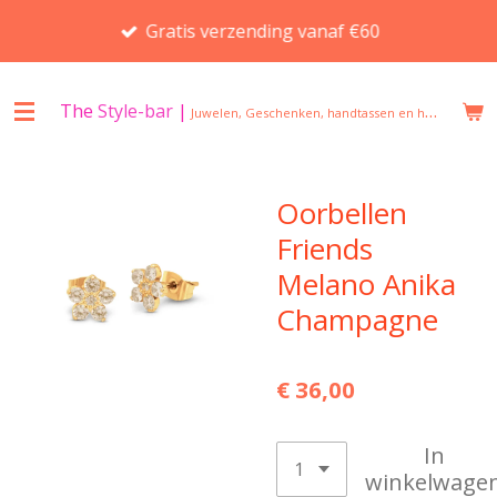
Ga
Gratis verzending vanaf €60
direct
naar
de
The
Style-bar
|
Juwelen, Geschenken, handtassen en huisgeuren in Beveren
hoofdinhoud
Oorbellen
Friends
Melano Anika
Champagne
€ 36,00
In
winkelwage