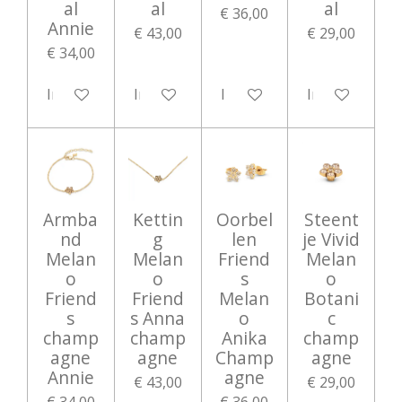
al
al
al
€ 36,00
Annie
€ 43,00
€ 29,00
€ 34,00
In winkelwagen
In winkelwagen
In winkelwagen
In winkelwag
Armba
Kettin
Oorbel
Steent
nd
g
len
je Vivid
Melan
Melan
Friend
Melan
o
o
s
o
Friend
Friend
Melan
Botani
s
s Anna
o
c
champ
champ
Anika
champ
agne
agne
Champ
agne
Annie
agne
€ 43,00
€ 29,00
€ 34,00
€ 36,00