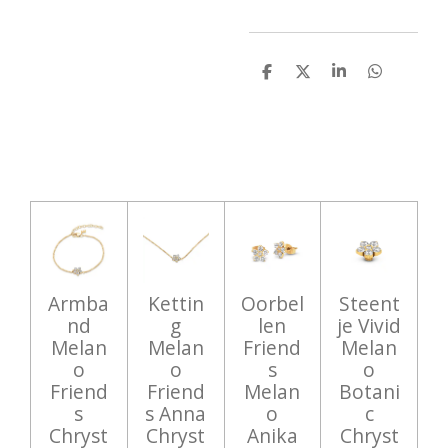
D
D
S
D
e
e
h
e
l
e
a
l
e
l
r
e
n
e
n
Armba
Kettin
Oorbel
Steent
nd
g
len
je Vivid
Melan
Melan
Friend
Melan
o
o
s
o
Friend
Friend
Melan
Botani
s
s Anna
o
c
Chryst
Chryst
Anika
Chryst