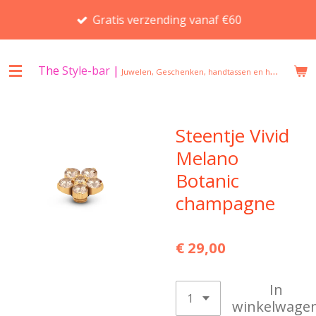
Ga
Gratis verzending vanaf €60
direct
naar
de
The
Style-bar
|
Juwelen, Geschenken, handtassen en huisgeuren in Beveren
hoofdinhoud
Steentje Vivid
Melano
Botanic
champagne
€ 29,00
In
winkelwage