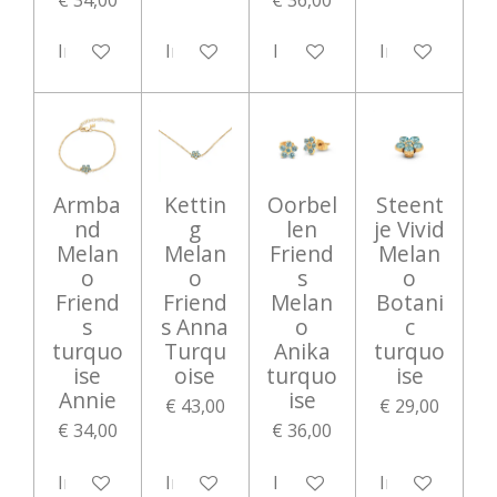
In winkelwagen
In winkelwagen
In winkelwagen
In winkelwag
Armba
Kettin
Oorbel
Steent
nd
g
len
je Vivid
Melan
Melan
Friend
Melan
o
o
s
o
Friend
Friend
Melan
Botani
s
s Anna
o
c
turquo
Turqu
Anika
turquo
ise
oise
turquo
ise
Annie
ise
€ 43,00
€ 29,00
€ 34,00
€ 36,00
In winkelwagen
In winkelwagen
In winkelwagen
In winkelwag