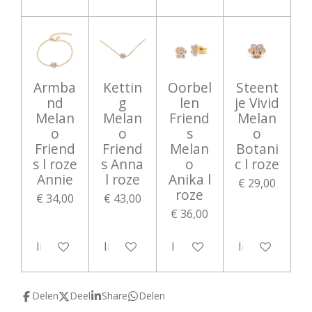
Armba
Kettin
Oorbel
Steent
nd
g
len
je Vivid
Melan
Melan
Friend
Melan
o
o
s
o
Friend
Friend
Melan
Botani
s l roze
s Anna
o
c l roze
Annie
l roze
Anika l
€ 29,00
roze
€ 34,00
€ 43,00
€ 36,00
In winkelwagen
In winkelwagen
In winkelwagen
In winkelwag
Delen
Deel
Share
Delen