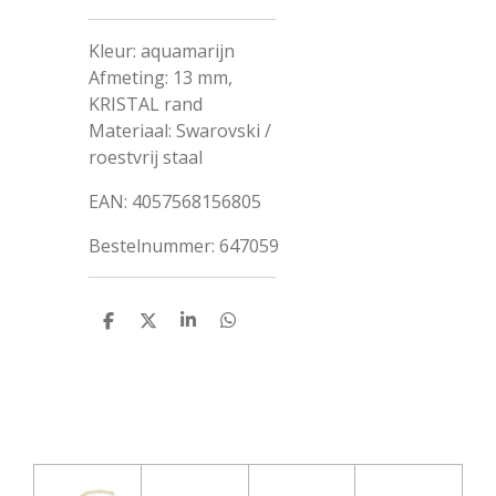
Kleur: aquamarijn
Afmeting: 13 mm,
KRISTAL rand
Materiaal: Swarovski /
roestvrij staal
EAN: 4057568156805
Bestelnummer:
647059
D
D
S
D
e
e
h
e
l
e
a
l
e
l
r
e
n
e
n