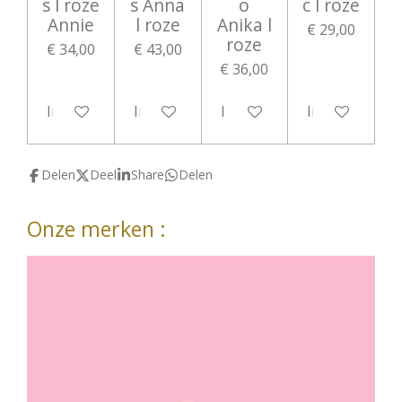
s l roze
s Anna
o
c l roze
Annie
l roze
Anika l
€ 29,00
roze
€ 34,00
€ 43,00
€ 36,00
In winkelwagen
In winkelwagen
In winkelwagen
In winkelwag
Delen
Deel
Share
Delen
Onze merken :