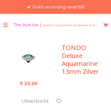
Ga
Gratis verzending vanaf €60
direct
naar
de
The
Style-bar
|
Juwelen, Geschenken, handtassen en huisgeuren in Beveren
hoofdinhoud
TONDO
Deluxe
Aquamarine
13mm Zilver
€ 33,00
Uitverkocht