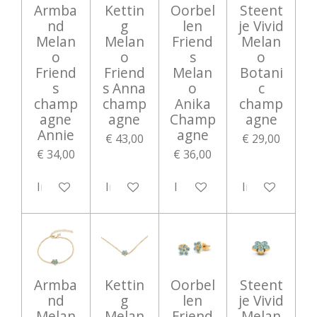
Armba
Kettin
Oorbel
Steent
nd
g
len
je Vivid
Melan
Melan
Friend
Melan
o
o
s
o
Friend
Friend
Melan
Botani
s
s Anna
o
c
champ
champ
Anika
champ
agne
agne
Champ
agne
Annie
agne
€ 43,00
€ 29,00
€ 34,00
€ 36,00
In winkelwagen
In winkelwagen
In winkelwagen
In winkelwag
Armba
Kettin
Oorbel
Steent
nd
g
len
je Vivid
Melan
Melan
Friend
Melan