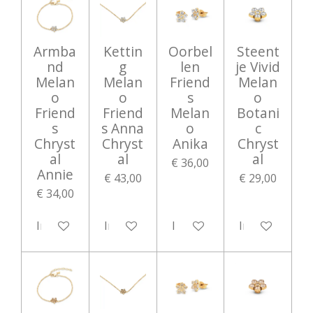
Armba
Kettin
Oorbel
Steent
nd
g
len
je Vivid
Melan
Melan
Friend
Melan
o
o
s
o
Friend
Friend
Melan
Botani
s
s Anna
o
c
Chryst
Chryst
Anika
Chryst
al
al
al
€ 36,00
Annie
€ 43,00
€ 29,00
€ 34,00
In winkelwagen
In winkelwagen
In winkelwagen
In winkelwag