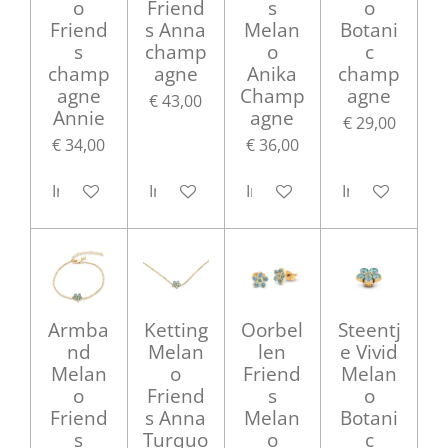
o
Friend
s
o
Friend
s Anna
Melan
Botani
s
champ
o
c
champ
agne
Anika
champ
agne
Champ
agne
€ 43,00
Annie
agne
€ 29,00
€ 34,00
€ 36,00
In winkelwagen
In winkelwagen
In winkelwagen
In winkelwag
Armba
Ketting
Oorbel
Steentj
nd
Melan
len
e Vivid
Melan
o
Friend
Melan
o
Friend
s
o
Friend
s Anna
Melan
Botani
s
Turquo
o
c