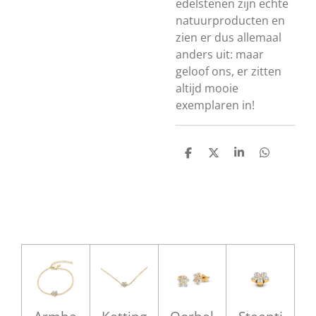
edelstenen zijn echte
natuurproducten en
zien er dus allemaal
anders uit: maar
geloof ons, er zitten
altijd mooie
exemplaren in!
D
D
S
D
e
e
h
e
l
e
a
l
e
l
r
e
n
e
n