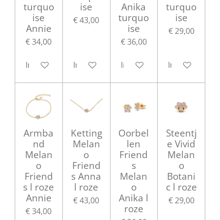
turquo
ise
Anika
turquo
ise
turquo
ise
€ 43,00
Annie
ise
€ 29,00
€ 34,00
€ 36,00
In winkelwagen
In winkelwagen
In winkelwagen
In winkelwag
Armba
Ketting
Oorbel
Steentj
nd
Melan
len
e Vivid
Melan
o
Friend
Melan
o
Friend
s
o
Friend
s Anna
Melan
Botani
s l roze
l roze
o
c l roze
Annie
Anika l
€ 43,00
€ 29,00
roze
€ 34,00