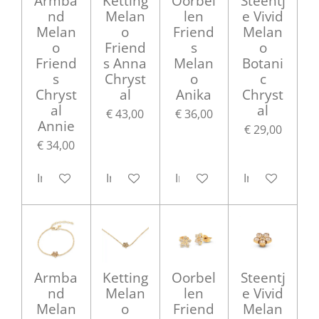
Armba
Ketting
Oorbel
Steentj
nd
Melan
len
e Vivid
Melan
o
Friend
Melan
o
Friend
s
o
Friend
s Anna
Melan
Botani
s
Chryst
o
c
Chryst
al
Anika
Chryst
al
al
€ 43,00
€ 36,00
Annie
€ 29,00
€ 34,00
In winkelwagen
In winkelwagen
In winkelwagen
In winkelwag
Armba
Ketting
Oorbel
Steentj
nd
Melan
len
e Vivid
Melan
o
Friend
Melan