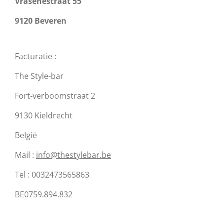
Vrasenestraat 55
9120 Beveren
Facturatie :
The Style-bar
Fort-verboomstraat 2
9130 Kieldrecht
België
Mail :
info@thestylebar.be
Tel : 0032473565863
BE0759.894.832