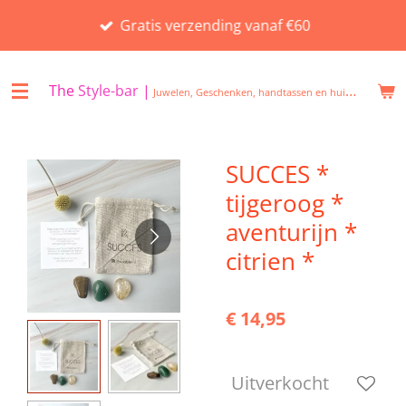
Ga
Gratis verzending vanaf €60
direct
naar
de
The
Style-bar
|
Juwelen, Geschenken, handtassen en huisgeuren in Beveren
hoofdinhoud
SUCCES *
tijgeroog *
aventurijn *
citrien *
€ 14,95
Uitverkocht